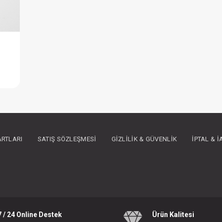
ılı
IN ÜYE OLUNUZ
ARTLARI
SATIŞ SÖZLEŞMESI
GIZLILIK & GÜVENLIK
İPTAL & 
7 / 24 Online Destek
Ürün Kalitesi