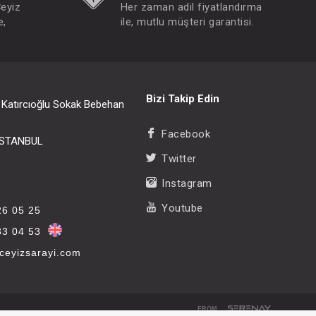
Çeyiz
Her zaman adil fiyatlandırma
e,
ile, mutlu müşteri garantisi.
Bizi Takip Edin
i Katırcıoğlu Sokak Bebehan
Facebook
/İSTANBUL
Twitter
Instagram
Youtube
26 05 25
33 04 53
eyizsarayi.com
FROM