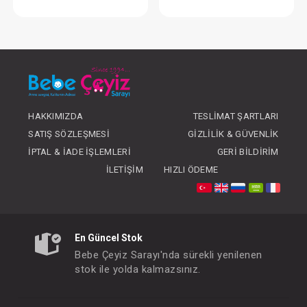
Takım ... 3lü Kaşkorse Love Mom Dad Ekru
Takım ... 2li Spri
FIYATLARI GÖRMEK IÇIN ÜYE
FIYATLARI GÖRMEK
OLUNUZ
OLUNUZ
HAKKIMIZDA
TESLIMAT ŞARTLARI
SATIŞ SÖZLEŞMESI
GIZLILIK & GÜVENLIK
İPTAL & İADE İŞLEMLERI
GERI BILDIRIM
İLETIŞIM
HIZLI ÖDEME
En Güncel Stok
Bebe Çeyiz Sarayı'nda sürekli yenilenen
stok ile yolda kalmazsınız.