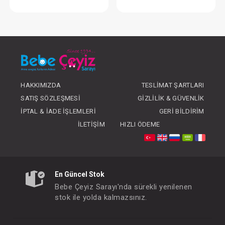
Battaniye... Ayı Desenli Velsoft Pembe
Battaniye... Ayı Desenli
FIYATLARI GÖRMEK IÇIN ÜYE
FIYATLARI GÖRMEK
OLUNUZ
OLUNUZ
HAKKIMIZDA
TESLIMAT ŞARTLARI
SATIŞ SÖZLEŞMESI
GIZLILIK & GÜVENLIK
İPTAL & İADE İŞLEMLERI
GERI BILDIRIM
İLETIŞIM
HIZLI ÖDEME
En Güncel Stok
Bebe Çeyiz Sarayı'nda sürekli yenilenen
stok ile yolda kalmazsınız.