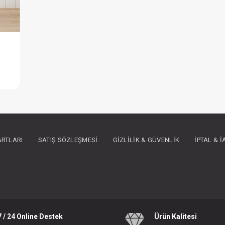
Elbise...Boncuklu Naturel Kız
IN ÜYE OLUNUZ
ARTLARI
SATIŞ SÖZLEŞMESI
GIZLILIK & GÜVENLIK
İPTAL & 
7 / 24 Online Destek
Ürün Kalitesi