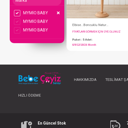
Marka
MYMİO BABY
MYMİO BABY
MYMİO BABY
FIYATLARI GÖRMEK IÇ
HAKKIMIZDA
TESLIMAT Ş
Paket : 5
Adet :
6/9/12/18/24 Month
HIZLI ÖDEME
En Güncel Stok