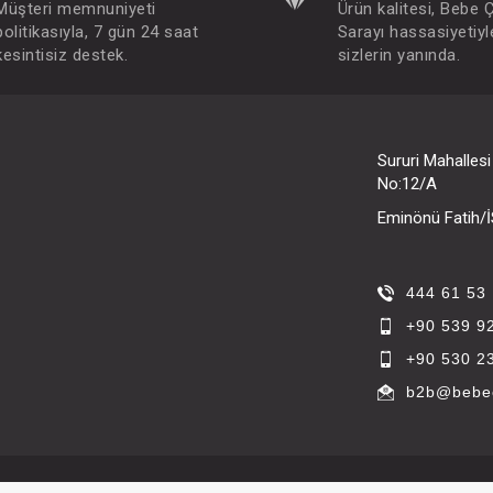
Müşteri memnuniyeti
Ürün kalitesi, Bebe 
politikasıyla, 7 gün 24 saat
Sarayı hassasiyetiyl
kesintisiz destek.
sizlerin yanında.
Sururi Mahalles
No:12/A
Eminönü Fatih
444 61 53
+90 539 9
+90 530 2
b2b@bebec