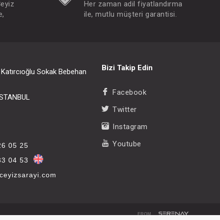
Çeyiz
Her zaman adil fiyatlandırma
e,
ile, mutlu müşteri garantisi.
Bizi Takip Edin
i Katırcıoğlu Sokak Bebehan
Facebook
/İSTANBUL
Twitter
Instagram
Youtube
26 05 25
33 04 53
eyizsarayi.com
FROM