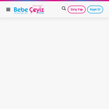
Giriş Yap
Kayıt Ol
HESAP AYARLARIM
GEÇMİŞ SİPARİŞLERİM
GÜVENLİ ÇIKIŞ