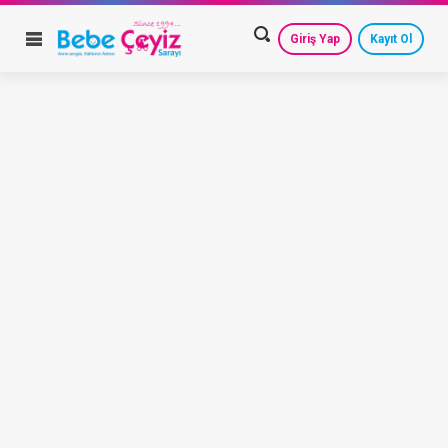
Giriş Yap
Kayıt Ol
HESAP AYARLARIM
GEÇMİŞ SİPARİŞLERİM
GÜVENLİ ÇIKIŞ