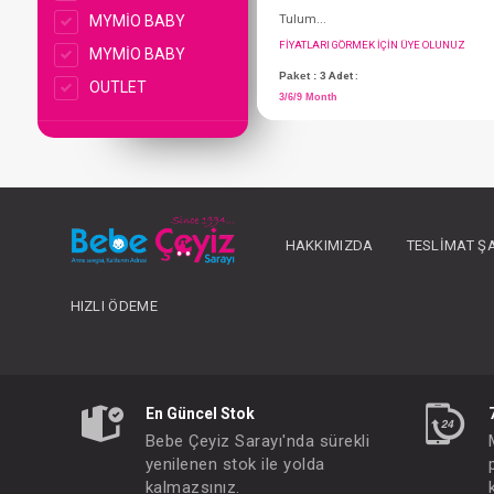
MYMİO BABY
MYMİO BABY
OUTLET
HAKKIMIZDA
TESLIMAT Ş
Tulum...
FIYATLARI GÖRMEK IÇ
HIZLI ÖDEME
Paket : 3
Adet :
3/6/9 Month
En Güncel Stok
Bebe Çeyiz Sarayı'nda sürekli
yenilenen stok ile yolda
kalmazsınız.