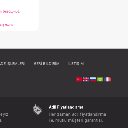
İADE İŞLEMLERI
GERI BILDIRIM
İLETIŞIM
Tulum....Kadife
FIYATLARI GÖRMEK IÇIN ÜYE OLUNUZ
Paket : 6
Adet :
(0-3)(3-6)(6-9)(0-3)(3-6)(6-9) Month
Adil Fiyatlandırma
Çeyiz
Her zaman adil fiyatlandırma
e,
ile, mutlu müşteri garantisi.