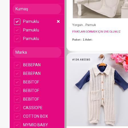
Kumaş
Pamuklu
Pamuklu
Pamuklu
Marka
Yorgan...Pamuk
BEBEPAN
FIYATLARI GÖRMEK IÇ
BEBEPAN
Paket : 1
Adet :
BEBİTOF
BEBİTOF
BEBİTOF
#134.485585
CASSİOPE
COTTON BOX
MYMİO BABY