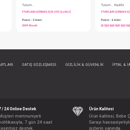
ARTLARI
SATIŞ SÖZLEŞMESI
GIZLILIK & GÜVENLIK
İPTAL & 
Tulum...
IN ÜYE OLUNUZ
FIYATLARI GÖRMEK IÇIN ÜYE OLUNUZ
Paket : 3
Adet :
3/6/9 Month
7 / 24 Online Destek
Ürün Kalitesi
Müşteri memnuniyeti
Ürün kalitesi, Bebe 
politikasıyla, 7 gün 24 saat
Sarayı hassasiyetiyl
kesintisiz destek.
sizlerin yanında.