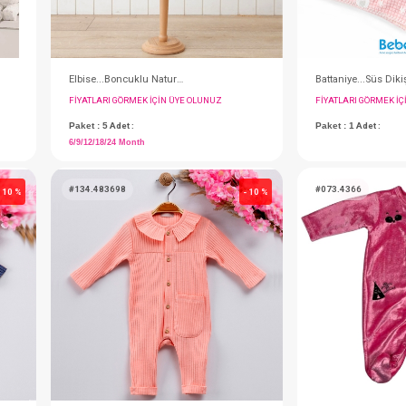
Elbise...Boncuklu Naturel Kız
IN ÜYE OLUNUZ
FIYATLARI GÖRMEK IÇIN ÜYE OLUNUZ
Paket : 5
Adet :
6/9/12/18/24 Month
#134.483698
- 10 %