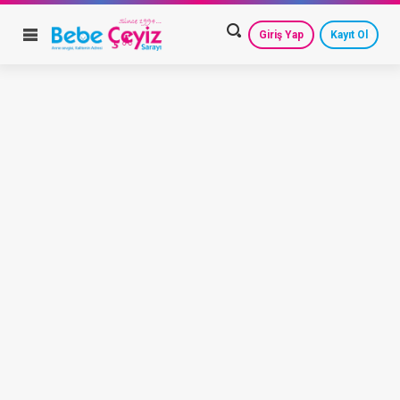
Giriş Yap
Kayıt Ol
HESAP AYARLARIM
GEÇMİŞ SİPARİŞLERİM
GÜVENLİ ÇIKIŞ