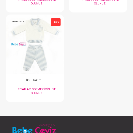
Hastane Çıkışı...5 Li
Takım...3'L
FIYATLARI GÖRMEK IÇIN ÜYE
FIYATLARI GÖRMEK
OLUNUZ
OLUNUZ
#020.5313
#020.10291
- 10 %