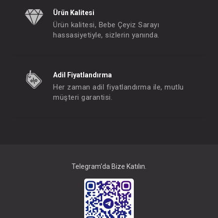
İkili Takım...
Ürün Kalitesi
FIYATLARI GÖRMEK IÇIN ÜYE
Ürün kalitesi, Bebe Çeyiz Sarayı
OLUNUZ
hassasiyetiyle, sizlerin yanında.
Adil Fiyatlandırma
Her zaman adil fiyatlandırma ile, mutlu
müşteri garantisi.
Telegram'da Bize Katılın.