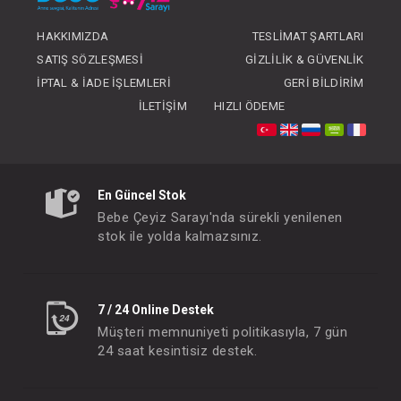
HAKKIMIZDA
TESLIMAT ŞARTLARI
SATIŞ SÖZLEŞMESI
GIZLILIK & GÜVENLIK
Hastane Çıkışı...5'Li
Hastane Çıkışı...1
İPTAL & İADE İŞLEMLERI
GERI BILDIRIM
FIYATLARI GÖRMEK IÇIN ÜYE
FIYATLARI GÖRMEK
İLETIŞIM
HIZLI ÖDEME
OLUNUZ
OLUNUZ
#020.2253
- 10 %
En Güncel Stok
Bebe Çeyiz Sarayı'nda sürekli yenilenen
stok ile yolda kalmazsınız.
7 / 24 Online Destek
Müşteri memnuniyeti politikasıyla, 7 gün
24 saat kesintisiz destek.