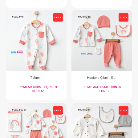
Hastane Çıkışı...5'Li
Tulum...
FIYATLARI GÖRMEK IÇIN ÜYE
FIYATLARI GÖRMEK
OLUNUZ
OLUNUZ
#020.6911
#020.5342
- 10 %
Tulum...
Hastane Çıkışı..