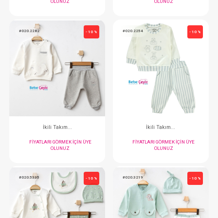
#020.3260
#020.2281
- 10 %
Takım...3'Lü
İkili Takım..
FIYATLARI GÖRMEK IÇIN ÜYE
FIYATLARI GÖRMEK
OLUNUZ
OLUNUZ
#020.2282
#020.2254
- 10 %