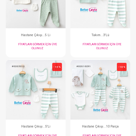
İkili Takım...
İkili Takım..
FIYATLARI GÖRMEK IÇIN ÜYE
FIYATLARI GÖRMEK
OLUNUZ
OLUNUZ
#020.5335
#020.3219
- 10 %