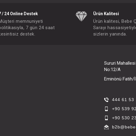
7 / 24 Online Destek
Ürün Kalitesi
Müşteri memnuniyeti
Ürün kalitesi, Bebe 
politikasıyla, 7 gün 24 saat
Sarayı hassasiyetiyl
kesintisiz destek.
sizlerin yanında.
Sururi Mahalles
No:12/A
Eminönü Fatih
444 61 53
+90 539 9
+90 530 2
b2b@bebec