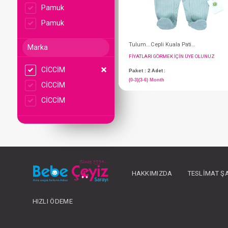
Pamuk
Pamuk
Marka
CİCCİM
CİCCİM
CİCCİM
FIYATLARI GÖRMEK IÇ
Paket : 2
Adet :
(0-3)(3-6) Month
HAKKIMIZDA
TESLIMAT Ş
HIZLI ÖDEME