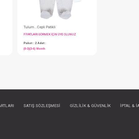
Tulum...Cepli Kuala Patikli
Tulum...Cepli Patikli
IN ÜYE OLUNUZ
FIYATLARI GÖRMEK IÇIN ÜYE OLUNUZ
Paket : 2
Adet :
(0-3)(3-6) Month
ARTLARI
SATIŞ SÖZLEŞMESI
GIZLILIK & GÜVENLIK
İPTAL & 