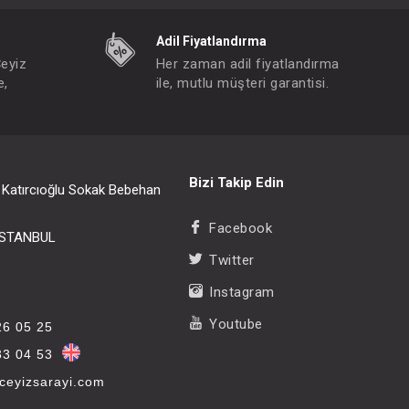
Adil Fiyatlandırma
Çeyiz
Her zaman adil fiyatlandırma
e,
ile, mutlu müşteri garantisi.
Bizi Takip Edin
i Katırcıoğlu Sokak Bebehan
Facebook
/İSTANBUL
Twitter
Instagram
Youtube
26 05 25
33 04 53
eyizsarayi.com