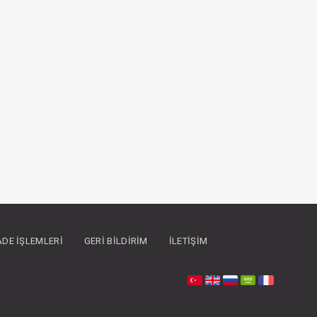
İADE İŞLEMLERI
GERI BILDIRIM
İLETIŞIM