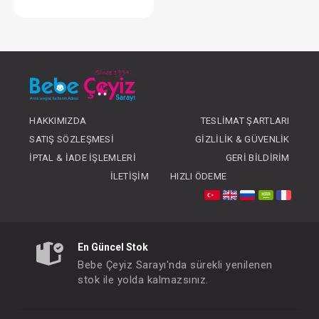
Ellbise...Boncuklu Naturel Kız Bebe Yakalı
FIYATLARI GÖRMEK IÇIN ÜYE
OLUNUZ
HAKKIMIZDA
TESLIMAT ŞARTLARI
SATIŞ SÖZLEŞMESI
GIZLILIK & GÜVENLIK
İPTAL & İADE İŞLEMLERI
GERI BILDIRIM
İLETIŞIM
HIZLI ÖDEME
En Güncel Stok
Bebe Çeyiz Sarayı'nda sürekli yenilenen
stok ile yolda kalmazsınız.