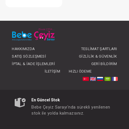
Ellbise...Boncuklu Naturel Kız Bebe Yakalı
FIYATLARI GÖRMEK IÇIN ÜYE
OLUNUZ
HAKKIMIZDA
TESLIMAT ŞARTLARI
SATIŞ SÖZLEŞMESI
GIZLILIK & GÜVENLIK
İPTAL & İADE İŞLEMLERI
GERI BILDIRIM
İLETIŞIM
HIZLI ÖDEME
En Güncel Stok
Bebe Çeyiz Sarayı'nda sürekli yenilenen
stok ile yolda kalmazsınız.