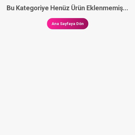
Bu Kategoriye Henüz Ürün Eklenmemiş...
Ana Sayfaya Dön
ARTLARI
SATIŞ SÖZLEŞMESI
GIZLILIK & GÜVENLIK
İPTAL & 