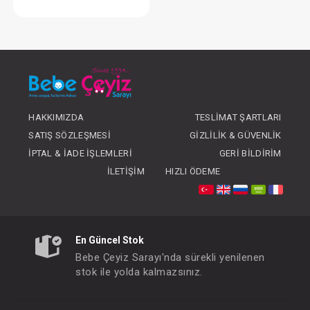
Elbise...
FIYATLARI GÖRMEK IÇIN ÜYE
OLUNUZ
HAKKIMIZDA
TESLIMAT ŞARTLARI
SATIŞ SÖZLEŞMESI
GIZLILIK & GÜVENLIK
İPTAL & İADE İŞLEMLERI
GERI BILDIRIM
İLETIŞIM
HIZLI ÖDEME
En Güncel Stok
Bebe Çeyiz Sarayı'nda sürekli yenilenen
stok ile yolda kalmazsınız.