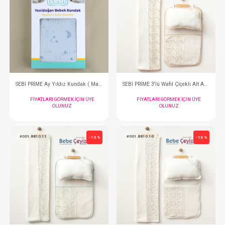
FIYATLARI GÖRMEK IÇIN ÜYE
FIYATLARI GÖRMEK
OLUNUZ
OLUNUZ
#001.8812.13
#001.8812.5
- 10 %
SEBİ PRİME 3'lü Tavşanlı Alt Açma ( Yeşil )
FIYATLARI GÖRMEK IÇIN ÜYE
FIYATLARI GÖRMEK
OLUNUZ
OLUNUZ