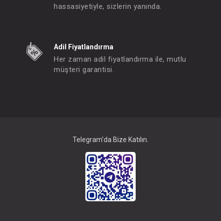
hassasiyetiyle, sizlerin yanında.
SEBİ PRİME 3'lü Wafıl Çiçekli Alt Açma ( Somon )
Adil Fiyatlandırma
FIYATLARI GÖRMEK IÇIN ÜYE
FIYATLARI GÖRMEK
Her zaman adil fiyatlandırma ile, mutlu
OLUNUZ
OLUNUZ
müşteri garantisi.
#001.72099.3
#001.8809.12
- 10 %
Telegram'da Bize Katılın.
SEBİ PRİME Tek Yıldız Kundak ( Krem )