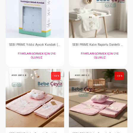
#001.72102.12
#001.72102.5
- 10 %
SEBİ PRİME Yıldız Ayıcık Kundak ( Bej )
FIYATLARI GÖRMEK IÇIN ÜYE
FIYATLARI GÖRMEK
OLUNUZ
OLUNUZ
#001.72102.1
#001.8813.10
- 10 %