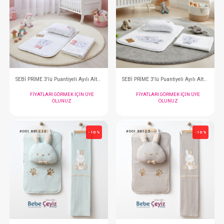
SEBİ PRİME Kalın Raporlu Dantelli 3'lü Alt Açma ( Somon )
FIYATLARI GÖRMEK IÇIN ÜYE
FIYATLARI GÖRMEK
OLUNUZ
OLUNUZ
#001.8813.11
#001.8811.12
- 10 %