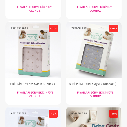
OLUNUZ
OLUNUZ
#068.430
#001.72102.3
- 10 %
Kundak...Penye
FIYATLARI GÖRMEK IÇIN ÜYE
FIYATLARI GÖRMEK
OLUNUZ
OLUNUZ