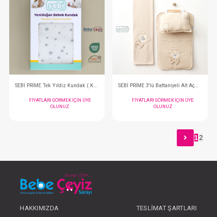
SEBİ PRİME Ay Yıldız Kundak ( Mavi )
FIYATLARI GÖRMEK IÇIN ÜYE
FIYATLARI GÖRMEK
OLUNUZ
OLUNUZ
1
2
#001.8810.11
#001.8810.10
- 10 %
HAKKIMIZDA
TESLIMAT ŞARTLARI