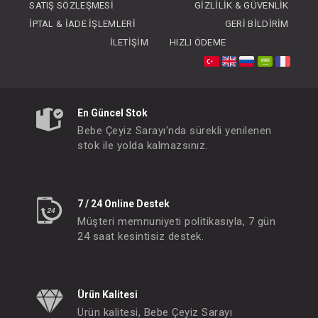
SATIŞ SÖZLEŞMESI
GIZLILIK & GÜVENLIK
İPTAL & İADE İŞLEMLERI
GERI BILDIRIM
İLETIŞIM
HIZLI ÖDEME
SEBİ PRİME 3'lü Wafıl Çiçekli Alt Açma ( Mint )
En Güncel Stok
FIYATLARI GÖRMEK IÇIN ÜYE
FIYATLARI GÖRMEK
Bebe Çeyiz Sarayı'nda sürekli yenilenen
OLUNUZ
OLUNUZ
stok ile yolda kalmazsınız.
#001.8810.8
#001.8810.2
- 10 %
7 / 24 Online Destek
Müşteri memnuniyeti politikasıyla, 7 gün
24 saat kesintisiz destek.
Ürün Kalitesi
Ürün kalitesi, Bebe Çeyiz Sarayı