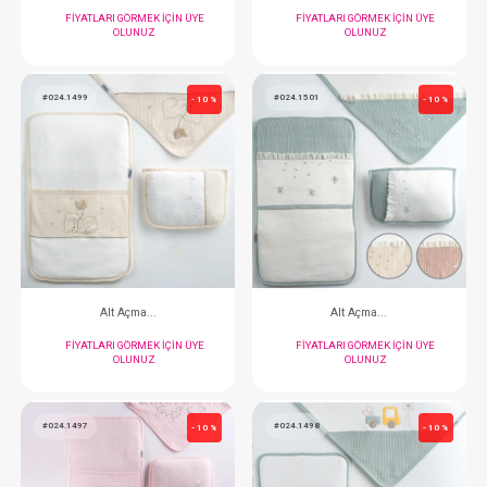
Kundak...Antikolik
Alt Açma...3 
FIYATLARI GÖRMEK IÇIN ÜYE
FIYATLARI GÖRMEK
OLUNUZ
OLUNUZ
#024.1499
#024.1501
- 10 %