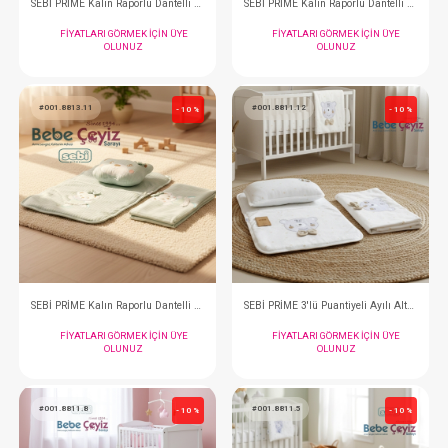
SEBİ PRİME Yıldız Ayıcık Kundak ( Mavi )
FIYATLARI GÖRMEK IÇIN ÜYE
FIYATLARI GÖRMEK
OLUNUZ
OLUNUZ
#001.8813.8
#001.8813.2
- 10 %