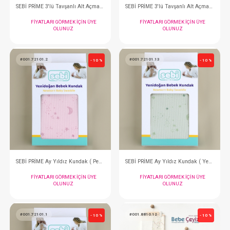
SEBİ PRİME Kalın Raporlu Dantelli 3'lü Alt Açma ( Mint )
FIYATLARI GÖRMEK IÇIN ÜYE
FIYATLARI GÖRMEK
OLUNUZ
OLUNUZ
#001.8811.8
#001.8811.5
- 10 %
SEBİ PRİME 3'lü Puantiyeli Ayılı Alt Açma ( Somon )