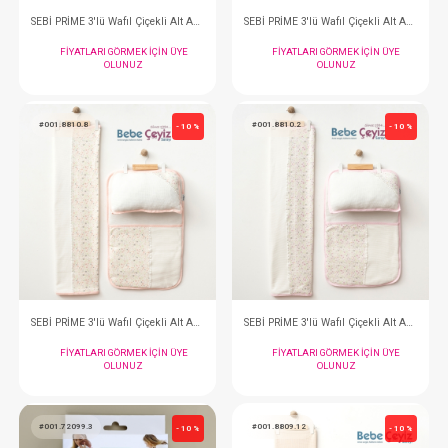
#001.72101.2
#001.72101.13
- 10 %
SEBİ PRİME Ay Yıldız Kundak ( Pembe )
FIYATLARI GÖRMEK IÇIN ÜYE
FIYATLARI GÖRMEK
OLUNUZ
OLUNUZ
#001.72101.1
#001.8810.12
- 10 %