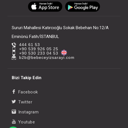
FIYATLARI GÖRMEK IÇIN ÜYE
FIYATLARI GÖRMEK
OLUNUZ
OLUNUZ
Sururi Mahallesi Katırcıoğlu Sokak Bebehan No:12/A
Eminönü Fatih/İSTANBUL
444 61 53
+90 539 926 05 25
+90 530 233 04 53
b2b@bebeceyizsarayi.com
Bizi Takip Edin
Facebook
Twitter
Instagram
Youtube