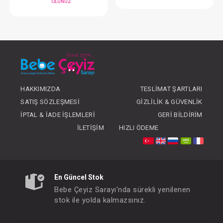
#233.1004
#233.1000
- 10 %
HAKKIMIZDA
TESLIMAT ŞARTLARI
SATIŞ SÖZLEŞMESI
GIZLILIK & GÜVENLIK
İPTAL & İADE İŞLEMLERI
GERI BILDIRIM
İLETIŞIM
HIZLI ÖDEME
Kundak...Apli
Kundak...Bow Zarf
FIYATLARI GÖRMEK
OLUNUZ
FIYATLARI GÖRMEK IÇIN ÜYE
OLUNUZ
En Güncel Stok
Bebe Çeyiz Sarayı'nda sürekli yenilenen
stok ile yolda kalmazsınız.