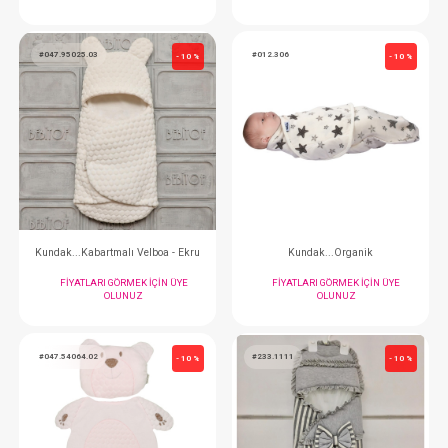
Kundak...Kabartmalı Velboa - Pembe
Kundak...Kabartmalı Ve
FIYATLARI GÖRMEK IÇIN ÜYE
FIYATLARI GÖRMEK
OLUNUZ
OLUNUZ
#047.95025.03
#012.306
- 10 %
Kundak...Kabartmalı Velboa - Ekru
Kundak...Orga