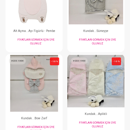
FIYATLARI GÖRMEK IÇIN ÜYE
FIYATLARI GÖRMEK
OLUNUZ
OLUNUZ
#047.54064.02
#233.1111
- 10 %
Alt Açma...Ayı Figürlü - Pembe
Kundak...Süme
FIYATLARI GÖRMEK IÇIN ÜYE
FIYATLARI GÖRMEK
OLUNUZ
OLUNUZ