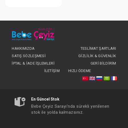
Kundak... İnterlok
FIYATLARI GÖRMEK IÇIN ÜYE
OLUNUZ
HAKKIMIZDA
TESLIMAT ŞARTLARI
SATIŞ SÖZLEŞMESI
GIZLILIK & GÜVENLIK
İPTAL & İADE İŞLEMLERI
GERI BILDIRIM
İLETIŞIM
HIZLI ÖDEME
En Güncel Stok
Bebe Çeyiz Sarayı'nda sürekli yenilenen
stok ile yolda kalmazsınız.