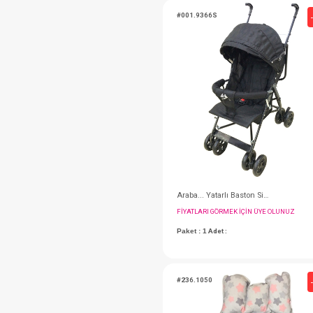
#001.9383S
FIYATLARI GÖRMEK IÇ
Paket : 1
Adet :