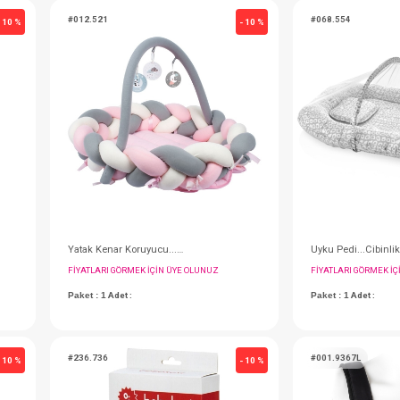
#001.9383BJ
- 10 %
Safe Line Kanguru...Ortopedik ( Siyah )
Safe Line Kanguru...Ortopedik ( Bej )
IN ÜYE OLUNUZ
FIYATLARI GÖRMEK IÇIN ÜYE OLUNUZ
Paket : 1
Adet :