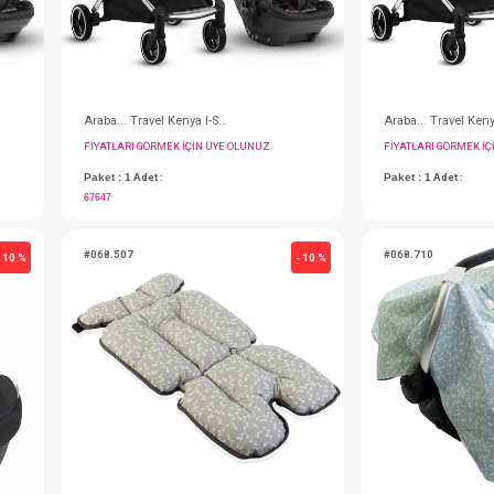
Araba... Travel Kenya I-Sıze ( Black - Green )
Araba... Travel Kenya I-Sıze ( Black )
IN ÜYE OLUNUZ
FIYATLARI GÖRMEK IÇIN ÜYE OLUNUZ
Paket : 1
Adet :
67647
#068.507
- 10 %