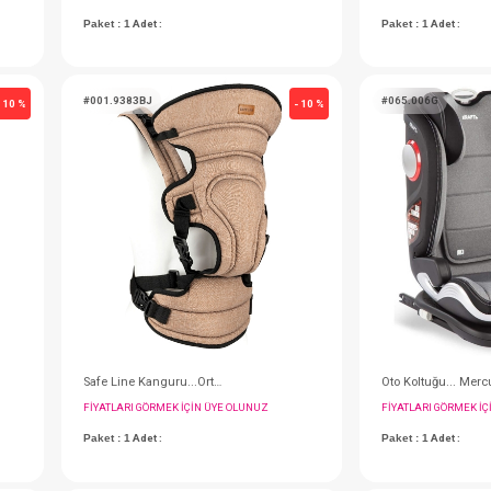
Beşik...Yummy Portbebeli Elektrikli ( Gri )
Ana Kucağı Örtüsü...Müslin Çok Amaçlı
IN ÜYE OLUNUZ
FIYATLARI GÖRMEK IÇIN ÜYE OLUNUZ
Paket : 1
Adet :