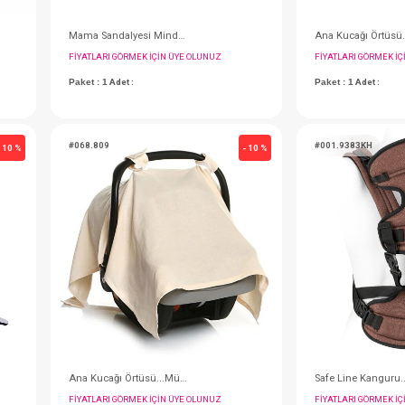
Oto Koltuğu ...Korry Essential Syah
Mama Sandalyesi Minderi
IN ÜYE OLUNUZ
FIYATLARI GÖRMEK IÇIN ÜYE OLUNUZ
Paket : 1
Adet :
#068.809
- 10 %