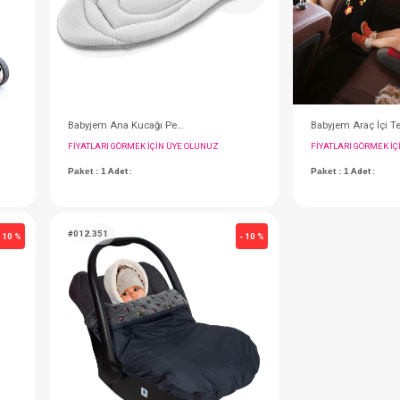
#236.736
- 10 %
Minder...Puset ,Bebek Arabası
Bebek Araba Yağmurluğu
IN ÜYE OLUNUZ
FIYATLARI GÖRMEK IÇIN ÜYE OLUNUZ
Paket : 1
Adet :