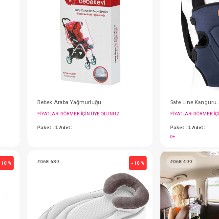
#012.521
- 10 %
Araba... Yatarlı Baston Siyah
Yatak Kenar Koruyucu...ç.f.Örgü
IN ÜYE OLUNUZ
FIYATLARI GÖRMEK IÇIN ÜYE OLUNUZ
Paket : 1
Adet :