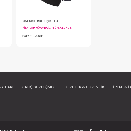
#068.639
- 10 %
ARTLARI
SATIŞ SÖZLEŞMESI
GIZLILIK & GÜVENLIK
İPTAL & 
Bebek Arabası Yağmurluğu...Reflektörlü
Babyjem Ana Kucağı Pedi Air
IN ÜYE OLUNUZ
FIYATLARI GÖRMEK IÇIN ÜYE OLUNUZ