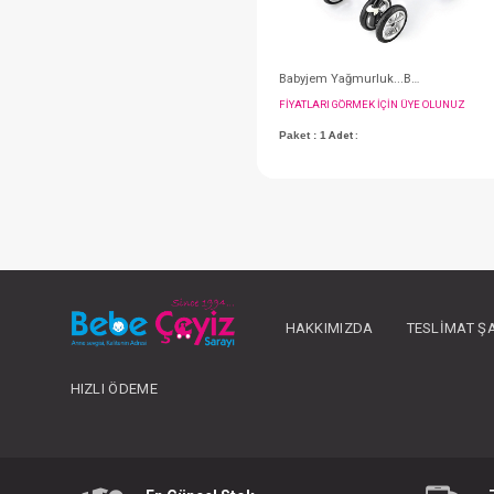
#068.549
HAKKIMIZDA
TESLIMAT Ş
HIZLI ÖDEME
FIYATLARI GÖRMEK IÇ