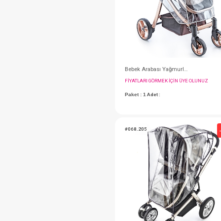
#236.1050
FIYATLARI GÖRMEK IÇ
Paket : 1
Adet :