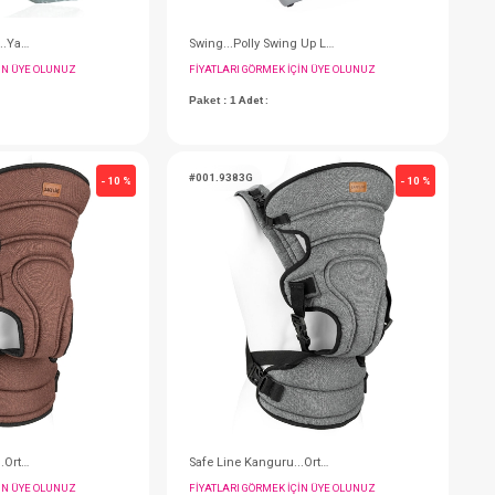
Ana Kucağı Örtüsü...Yaprak Tk.
FIYATLARI GÖRMEK IÇIN ÜYE OLUNUZ
F
Paket : 1
Adet :
P
#001.9383KH
#
- 10 %
- 10 %