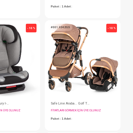
Safe Line Kanguru...Ortopedik ( Kahverengi )
FIYATLARI GÖRMEK IÇIN ÜYE OLUNUZ
F
Paket : 1
Adet :
P