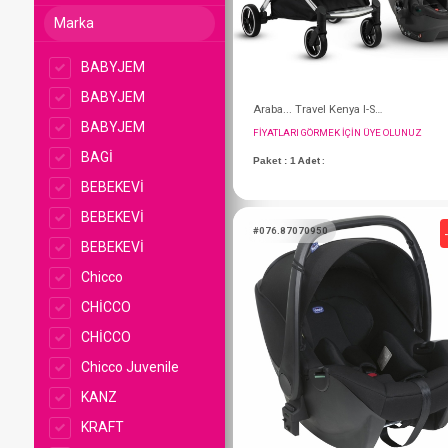
Marka
BABYJEM
BABYJEM
BABYJEM
BAGİ
BEBEKEVİ
BEBEKEVİ
BEBEKEVİ
Chicco
FIYATLARI GÖRMEK IÇ
CHİCCO
Paket : 1
Adet :
CHİCCO
Chicco Juvenile
KANZ
#076.87070950
KRAFT