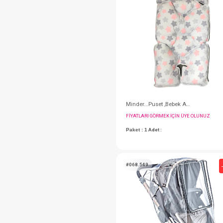
#001.9366S
FIYATLARI GÖRMEK IÇ
Paket : 1
Adet :