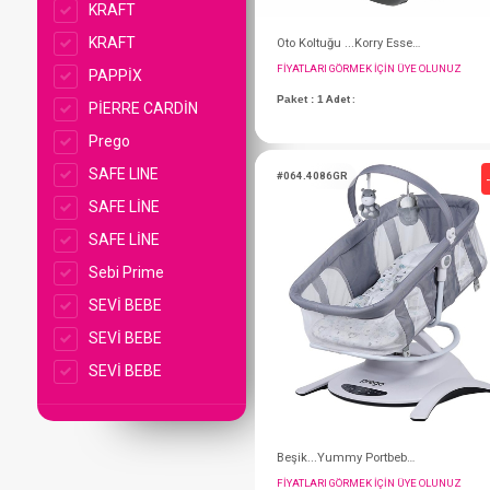
KRAFT
KRAFT
PAPPİX
PİERRE CARDİN
Prego
SAFE LINE
SAFE LİNE
SAFE LİNE
Sebi Prime
SEVİ BEBE
FIYATLARI GÖRMEK IÇ
SEVİ BEBE
Paket : 1
Adet :
SEVİ BEBE
#064.4086GR