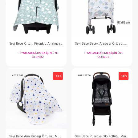
Babyjem Puset Sinekliği
Sevi Bebe Ana Kuca
FIYATLARI GÖRMEK IÇIN ÜYE
FIYATLARI GÖRMEK
OLUNUZ
OLUNUZ
#012.204
#012.042
- 10 %
Sevi Bebe Örtü... Fiyonklu Anakucağı Örtüsü
FIYATLARI GÖRMEK IÇIN ÜYE
FIYATLARI GÖRMEK