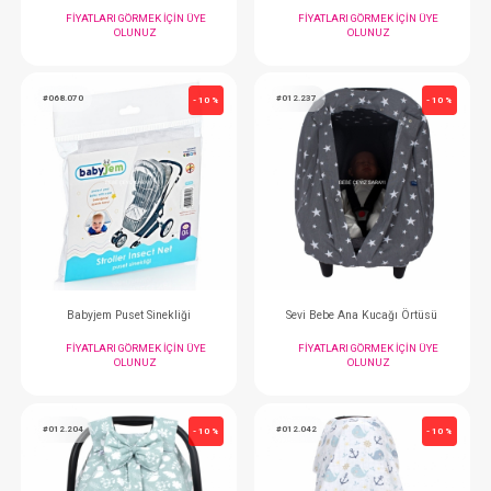
Sevi Bebe Sineklik...Araba İçin
Babyjem Ana Kucağı 
FIYATLARI GÖRMEK IÇIN ÜYE
FIYATLARI GÖRMEK
OLUNUZ
OLUNUZ
#068.070
#012.237
- 10 %