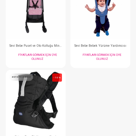
#012.500
#012.150
- 10 %
Sevi Bebe Bel Desteği...Ana kucağı Yeni
Sevi Bebe Mama Sandal
FIYATLARI GÖRMEK IÇIN ÜYE
FIYATLARI GÖRMEK
OLUNUZ
OLUNUZ
#012.043
#012.688
- 10 %