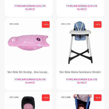
OLUNUZ
OLUNUZ
#012.041
#012.8376
- 10 %
Sevi Bebe Ana Kucağı Örtüsü...Müslin
FIYATLARI GÖRMEK IÇIN ÜYE
FIYATLARI GÖRMEK
OLUNUZ
OLUNUZ