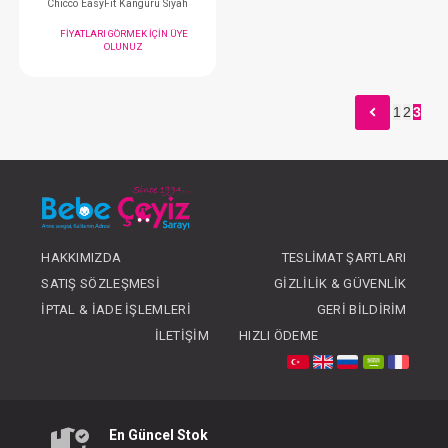
1
2
3
Sevi Bebe Puset ve Oto Koltuğu Minderi...Klimalı
Sevi Bebe Bebek Yürüm
FIYATLARI GÖRMEK IÇIN ÜYE
FIYATLARI GÖRMEK
OLUNUZ
OLUNUZ
HAKKIMIZDA
TESLIMAT ŞARTLARI
SATIŞ SÖZLEŞMESI
GIZLILIK & GÜVENLIK
İPTAL & İADE İŞLEMLERI
GERI BILDIRIM
#076.79154410
- 10 %
İLETIŞIM
HIZLI ÖDEME
En Güncel Stok