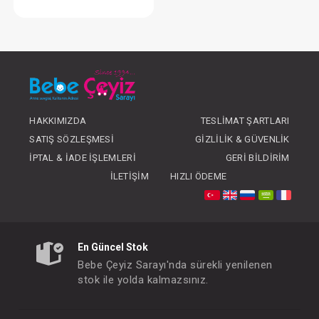
Oto Koltuğu... Mercury I-Sıze - Gri
FIYATLARI GÖRMEK IÇIN ÜYE
OLUNUZ
HAKKIMIZDA
TESLIMAT ŞARTLARI
SATIŞ SÖZLEŞMESI
GIZLILIK & GÜVENLIK
İPTAL & İADE İŞLEMLERI
GERI BILDIRIM
İLETIŞIM
HIZLI ÖDEME
En Güncel Stok
Bebe Çeyiz Sarayı'nda sürekli yenilenen
stok ile yolda kalmazsınız.