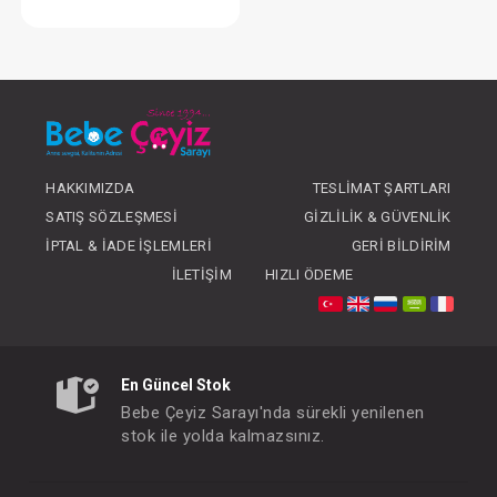
Araba...Neo Greyson
FIYATLARI GÖRMEK IÇIN ÜYE
OLUNUZ
HAKKIMIZDA
TESLIMAT ŞARTLARI
SATIŞ SÖZLEŞMESI
GIZLILIK & GÜVENLIK
İPTAL & İADE İŞLEMLERI
GERI BILDIRIM
İLETIŞIM
HIZLI ÖDEME
En Güncel Stok
Bebe Çeyiz Sarayı'nda sürekli yenilenen
stok ile yolda kalmazsınız.