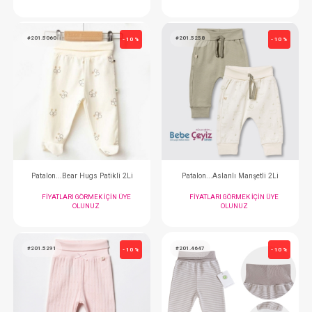
Pantalon...Çizgili Patikli 2li
Pantalon...Çizgili Ma
FIYATLARI GÖRMEK IÇIN ÜYE
FIYATLARI GÖRMEK
OLUNUZ
OLUNUZ
#201.5060
#201.5258
- 10 %
Patalon...Bear Hugs Patikli 2Li
Patalon...Aslanlı Man