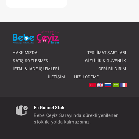
SEBİ Patikli Pantolon (016)
FIYATLARI GÖRMEK IÇIN ÜYE
OLUNUZ
HAKKIMIZDA
TESLIMAT ŞARTLARI
SATIŞ SÖZLEŞMESI
GIZLILIK & GÜVENLIK
İPTAL & İADE İŞLEMLERI
GERI BILDIRIM
İLETIŞIM
HIZLI ÖDEME
En Güncel Stok
Bebe Çeyiz Sarayı'nda sürekli yenilenen
stok ile yolda kalmazsınız.