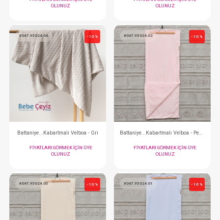
Battaniye...Etekli Tavşanlar Kapitone
FIYATLARI GÖRMEK IÇIN ÜYE
FIYATLARI GÖRMEK
OLUNUZ
OLUNUZ
#047.95265.02
#047.95265.01
- 10 %