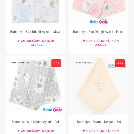
FIYATLARI GÖRMEK IÇIN ÜYE
FIYATLARI GÖRMEK
OLUNUZ
OLUNUZ
#047.95083.01
#047.95083.02
- 10 %
Battaniye...Süs Dikişli Ayıcık - Mavi
FIYATLARI GÖRMEK IÇIN ÜYE
FIYATLARI GÖRMEK
OLUNUZ
OLUNUZ