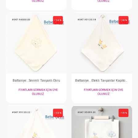
#047.95083.06
#047.96000.20
- 10 %
Battaniye...Süs Dikişli Ayıcık - Gri
Battaniye...Sevimli Ta
FIYATLARI GÖRMEK IÇIN ÜYE
FIYATLARI GÖRMEK
OLUNUZ
OLUNUZ
#047.96000.03
#047.95120.18
- 10 %