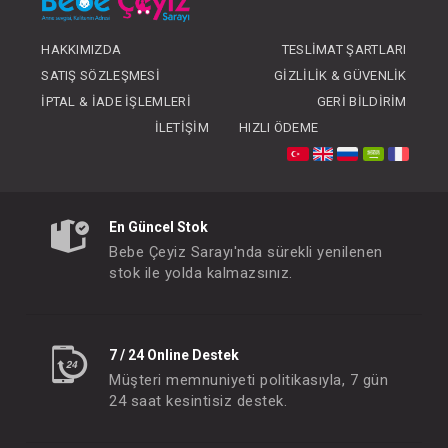
HAKKIMIZDA
TESLIMAT ŞARTLARI
#047.95270.02
#047.95270.01
- 10 %
SATIŞ SÖZLEŞMESI
GIZLILIK & GÜVENLIK
İPTAL & İADE İŞLEMLERI
GERI BILDIRIM
İLETIŞIM
HIZLI ÖDEME
En Güncel Stok
Bebe Çeyiz Sarayı'nda sürekli yenilenen
stok ile yolda kalmazsınız.
Battaniye... Ekose Pembe
Battaniye... Ekos
FIYATLARI GÖRMEK IÇIN ÜYE
FIYATLARI GÖRMEK
7 / 24 Online Destek
OLUNUZ
OLUNUZ
Müşteri memnuniyeti politikasıyla, 7 gün
24 saat kesintisiz destek.
#047.95270.07
- 10 %