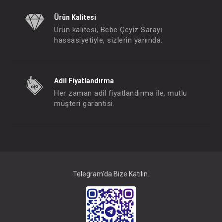
Ürün Kalitesi
Ürün kalitesi, Bebe Çeyiz Sarayı
hassasiyetiyle, sizlerin yanında.
Adil Fiyatlandırma
Her zaman adil fiyatlandırma ile, mutlu
müşteri garantisi.
Battaniye... Ekose Kahverengi
FIYATLARI GÖRMEK IÇIN ÜYE
OLUNUZ
Telegram'da Bize Katılın.