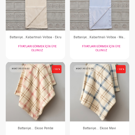
Battaniye...Kutupayılı - Pembe
Battaniye...Kutupayı
FIYATLARI GÖRMEK IÇIN ÜYE
FIYATLARI GÖRMEK
OLUNUZ
OLUNUZ
#047.95024.06
#047.95024.02
- 10 %