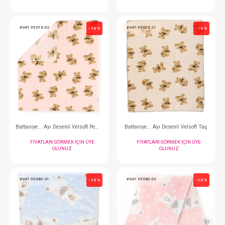
Battaniye... Ayı Desenli Velsoft - Yeşil
FIYATLARI GÖRMEK IÇIN ÜYE
FIYATLARI GÖRMEK
OLUNUZ
OLUNUZ
#047.95076.02
#047.95076.21
- 10 %
Battaniye... Ayı Desenli Velsoft Pembe
Battaniye... Ayı Desenli