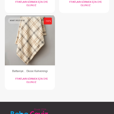
Battaniye...Kabartmalı Velboa - Gri
FIYATLARI GÖRMEK IÇIN ÜYE
FIYATLARI GÖRMEK
OLUNUZ
OLUNUZ
#047.95024.03
#047.95024.01
- 10 %
Battaniye...Kabartmalı Velboa - Ekru
FIYATLARI GÖRMEK IÇIN ÜYE
FIYATLARI GÖRMEK
OLUNUZ
OLUNUZ