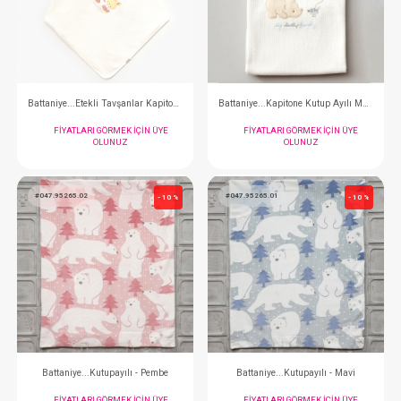
Battaniye...Sevimli Tavşanlı Ekru
FIYATLARI GÖRMEK IÇIN ÜYE
FIYATLARI GÖRMEK
OLUNUZ
OLUNUZ
#047.95120.22
#047.95099.01
- 10 %