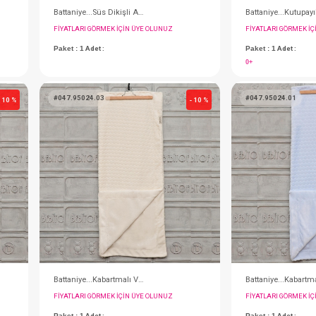
Battaniye...Süs Dikişli Ayıcık - Pembe
Battaniye...Süs Dikişli Ayıcık - Gri
IN ÜYE OLUNUZ
FIYATLARI GÖRMEK IÇIN ÜYE OLUNUZ
Paket : 1
Adet :
#047.95024.03
- 10 %