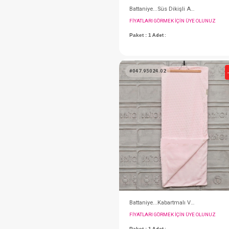
FIYATLARI GÖRMEK IÇ
Paket : 1
Adet :
#047.95024.02