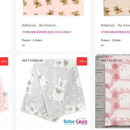
Battaniye... Ayı Desenli Velsoft İndigo
Battaniye... Ayı Desenli Velsoft Pembe
IN ÜYE OLUNUZ
FIYATLARI GÖRMEK IÇIN ÜYE OLUNUZ
Paket : 1
Adet :
0+
#047.95083.06
- 10 %