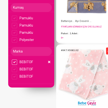
Kumaş
Pamuklu
Pamuklu
Pamuklu
Polyester
Marka
FIYATLARI GÖRMEK IÇ
BEBİTOF
Paket : 1
Adet :
BEBİTOF
0+
BEBİTOF
#047.95083.02