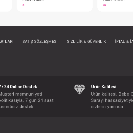
ARTLARI
SATIŞ SÖZLEŞMESI
GIZLILIK & GÜVENLIK
İPTAL & 
Battaniye...Kabartmalı Velboa - Pembe
Battaniye...Kabartmalı Velboa - Ekru
7 / 24 Online Destek
Ürün Kalitesi
IN ÜYE OLUNUZ
FIYATLARI GÖRMEK IÇIN ÜYE OLUNUZ
Müşteri memnuniyeti
Ürün kalitesi, Bebe 
Paket : 1
Adet :
politikasıyla, 7 gün 24 saat
Sarayı hassasiyetiyl
kesintisiz destek.
sizlerin yanında.
0+