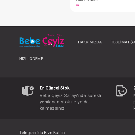
HAKKIMIZDA
TESLIMAT Ş
HIZLI ÖDEME
En Güncel Stok
FIYATLARI GÖRMEK IÇ
Bebe Çeyiz Sarayı'nda sürekli
Paket : 1
Adet :
yenilenen stok ile yolda
kalmazsınız.
0+
Telegram'da Bize Katılın.