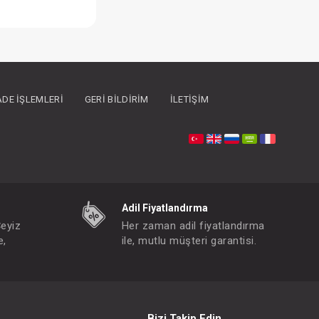
İADE İŞLEMLERI
GERI BILDIRIM
İLETIŞIM
Battaniye...Kabartmalı Velboa - Mavi
Adil Fiyatlandırma
FIYATLARI GÖRMEK IÇIN ÜYE OLUNUZ
Çeyiz
Her zaman adil fiyatlandırma
Paket : 1
Adet :
e,
ile, mutlu müşteri garantisi.
0+
Bizi Takip Edin