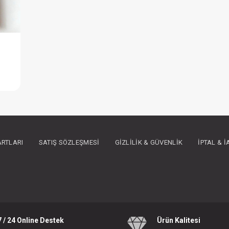
Battaniye...Kedi Penye Desenli
IN ÜYE OLUNUZ
ARTLARI
SATIŞ SÖZLEŞMESI
GIZLILIK & GÜVENLIK
İPTAL & 
7 / 24 Online Destek
Ürün Kalitesi