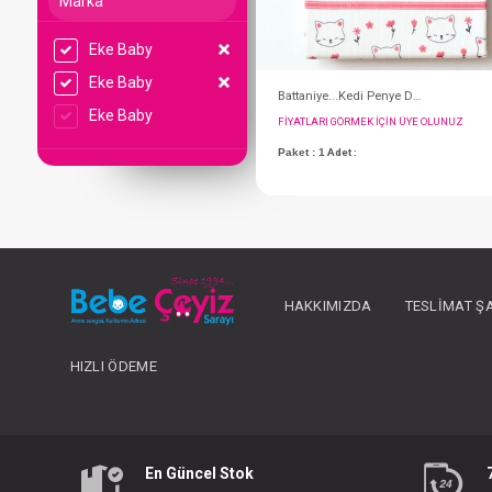
Marka
Eke Baby
Eke Baby
Eke Baby
FIYATLARI GÖRMEK IÇ
HAKKIMIZDA
TESLIMAT Ş
Paket : 1
Adet :
HIZLI ÖDEME
En Güncel Stok