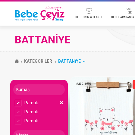
BEBE GİYİM & TEKSTİL
BEBE
BATTANİYE
BADİ
BEBEK ARABALARI & AKSESUARLARI
BEBEK KOZMETİK
EMZİK & AKSESUAR
BEBEK TELSİZ & KAMERA
MOBİLYA
P
O
B
B
B
BEBE TULUM
ANAKUCAĞI & PARK YATAK
T
KATEGORİLER
BATTANİYE
BEBE TAKIMLARI
P
BATTANİYE
Y
BEBE ÇEYİZ TÜMÜ
Kumaş
Pamuk
#239.1003
Pamuk
Pamuk