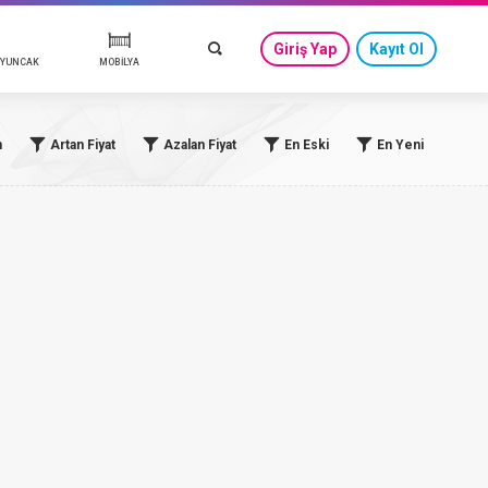
GÜVENLİ ÇIKIŞ
Giriş Yap
Kayıt Ol
BEBEK GÜVENLİK & OYUNCAK
MOBİLYA
n
Artan Fiyat
Azalan Fiyat
En Eski
En Yeni
& ZIBIN
LERİ & AKSESUARLARI
 HİJYEN
ME & AKSESUAR
MEVLÜT TAKIMI & ELBİSE
KANGURU & PORTBEBE
BEBEK TUVALET
Göğüs Pompası & Emzirme Ürü
ELDİVEN, BERE & AKSESUAR
NDAK
BORNOZ & HAVLU
I & UYKU SETİ
ANNE & BEBEK BAKIM ÇANTALA