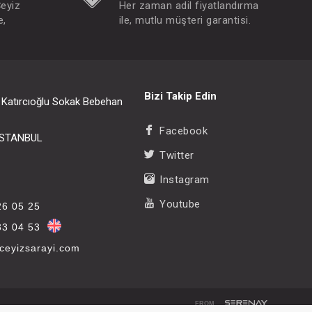
Çeyiz
Her zaman adil fiyatlandırma
e,
ile, mutlu müşteri garantisi.
Bizi Takip Edin
i Katırcıoğlu Sokak Bebehan
Facebook
/İSTANBUL
Twitter
Instagram
Youtube
26 05 25
33 04 53
eyizsarayi.com
FROM