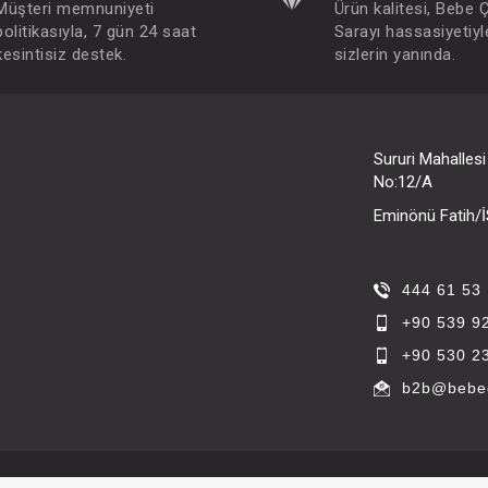
Müşteri memnuniyeti
Ürün kalitesi, Bebe 
politikasıyla, 7 gün 24 saat
Sarayı hassasiyetiyl
kesintisiz destek.
sizlerin yanında.
Sururi Mahalles
No:12/A
Eminönü Fatih
444 61 53
+90 539 9
+90 530 2
b2b@bebec