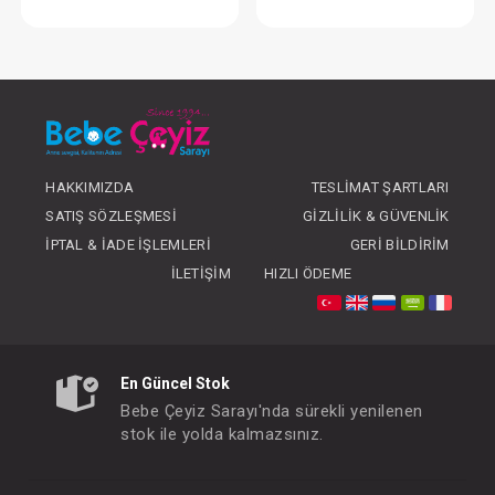
Battaniye... Ayı Desenli Velsoft Pembe
Battaniye... Ayı Desenli
FIYATLARI GÖRMEK IÇIN ÜYE
FIYATLARI GÖRMEK
OLUNUZ
OLUNUZ
HAKKIMIZDA
TESLIMAT ŞARTLARI
SATIŞ SÖZLEŞMESI
GIZLILIK & GÜVENLIK
İPTAL & İADE İŞLEMLERI
GERI BILDIRIM
İLETIŞIM
HIZLI ÖDEME
En Güncel Stok
Bebe Çeyiz Sarayı'nda sürekli yenilenen
stok ile yolda kalmazsınız.