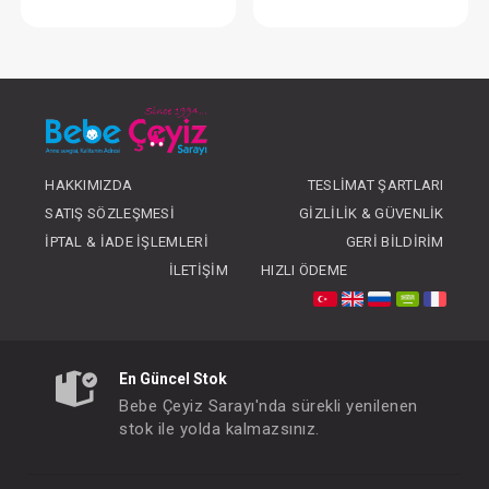
Battaniye...Süs Dikişli Ayıcık - Gri
FIYATLARI GÖRMEK IÇIN ÜYE
FIYATLARI GÖRMEK
OLUNUZ
OLUNUZ
HAKKIMIZDA
TESLIMAT ŞARTLARI
SATIŞ SÖZLEŞMESI
GIZLILIK & GÜVENLIK
İPTAL & İADE İŞLEMLERI
GERI BILDIRIM
İLETIŞIM
HIZLI ÖDEME
En Güncel Stok
Bebe Çeyiz Sarayı'nda sürekli yenilenen
stok ile yolda kalmazsınız.