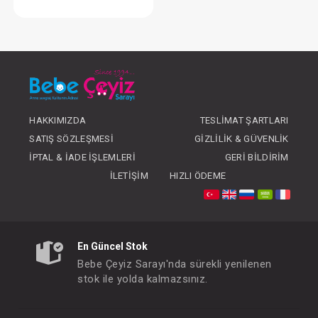
Battaniye...Kedi Penye Desenli
FIYATLARI GÖRMEK IÇIN ÜYE
OLUNUZ
HAKKIMIZDA
TESLIMAT ŞARTLARI
SATIŞ SÖZLEŞMESI
GIZLILIK & GÜVENLIK
İPTAL & İADE İŞLEMLERI
GERI BILDIRIM
İLETIŞIM
HIZLI ÖDEME
En Güncel Stok
Bebe Çeyiz Sarayı'nda sürekli yenilenen
stok ile yolda kalmazsınız.