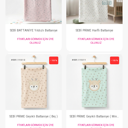
FIYATLARI GÖRMEK IÇIN ÜYE
FIYATLARI GÖRMEK
OLUNUZ
OLUNUZ
#001.9411
#001.9955
- 10 %
SEBİ BATTANİYE Yıldızlı Battaniye
SEBİ PRİME Harfli B
FIYATLARI GÖRMEK IÇIN ÜYE
FIYATLARI GÖRMEK
OLUNUZ
OLUNUZ