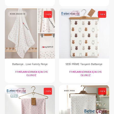
SEBİ PRİME Raporlu Ayı Kafa Papyon Düğme Battaniye ( Mavi )
FIYATLARI GÖRMEK IÇIN ÜYE
FIYATLARI GÖRMEK
OLUNUZ
OLUNUZ
#204.20224.10
#001.9956
- 10 %
Battaniye...Love Family Penye
SEBİ PRİME Tavşanlı 