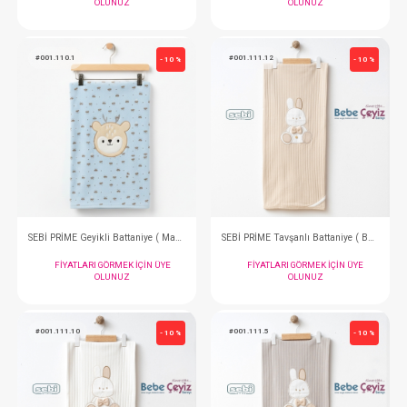
#001.110.12
#001.110.11
- 10 %
SEBİ PRİME Geyikli Battaniye ( Bej )
FIYATLARI GÖRMEK IÇIN ÜYE
FIYATLARI GÖRMEK
OLUNUZ
OLUNUZ
#001.110.1
#001.111.12
- 10 %