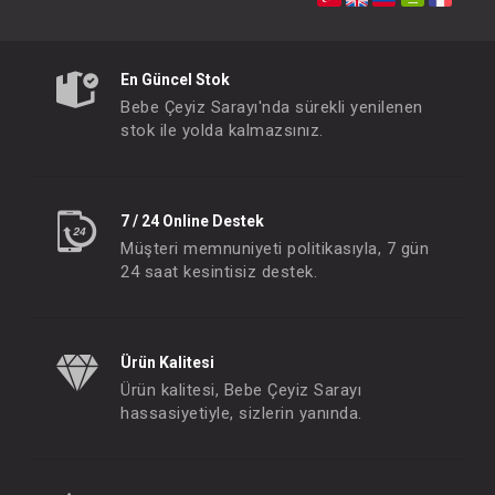
SEBİ PRİME Mini Çiçekli Çift Kat Battaniye
FIYATLARI GÖRMEK IÇIN ÜYE
FIYATLARI GÖRMEK
OLUNUZ
OLUNUZ
En Güncel Stok
Bebe Çeyiz Sarayı'nda sürekli yenilenen
stok ile yolda kalmazsınız.
#239.1003
#239.1002
- 10 %
7 / 24 Online Destek
Müşteri memnuniyeti politikasıyla, 7 gün
24 saat kesintisiz destek.
Ürün Kalitesi
Ürün kalitesi, Bebe Çeyiz Sarayı
hassasiyetiyle, sizlerin yanında.
Battaniye...Kedi Penye Desenli
FIYATLARI GÖRMEK IÇIN ÜYE
FIYATLARI GÖRMEK
OLUNUZ
OLUNUZ