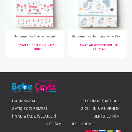
SEBİ PRİME Fil Zürafa Çift Kat Battaniye
SEBİ PRİME Kalpli Çift 
FIYATLARI GÖRMEK IÇIN ÜYE
FIYATLARI GÖRMEK
OLUNUZ
OLUNUZ
#001.9402
#001.9403
- 10 %
HAKKIMIZDA
TESLIMAT ŞARTLARI
SATIŞ SÖZLEŞMESI
GIZLILIK & GÜVENLIK
İPTAL & İADE İŞLEMLERI
GERI BILDIRIM
İLETIŞIM
HIZLI ÖDEME