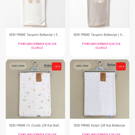
SEBİ PRİME Geyikli Battaniye ( Mavi )
FIYATLARI GÖRMEK IÇIN ÜYE
FIYATLARI GÖRMEK
OLUNUZ
OLUNUZ
#001.111.10
#001.111.5
- 10 %