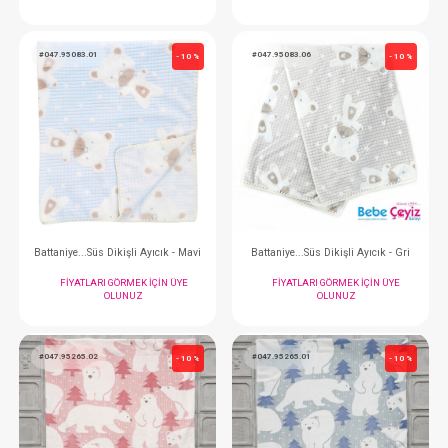
Battaniye... Ayı Desenli Velsoft Pembe
Battaniye... Ayı Desenli
FIYATLARI GÖRMEK IÇIN ÜYE
FIYATLARI GÖRMEK
OLUNUZ
OLUNUZ
#047.95083.01
#047.95083.06
- 10 %
Battaniye...Süs Dikişli Ayıcık - Mavi
Battaniye...Süs Dikişli 