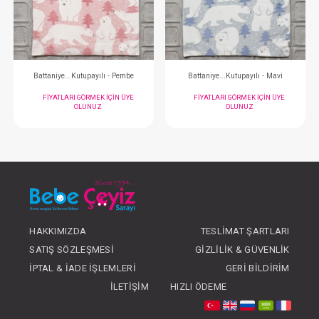
FIYATLARI GÖRMEK IÇIN ÜYE
FIYATLARI GÖRMEK
OLUNUZ
OLUNUZ
#047.95265.02
#047.95265.01
- 10 %
HAKKIMIZDA
TESLIMAT ŞARTLARI
SATIŞ SÖZLEŞMESI
GIZLILIK & GÜVENLIK
Battaniye...Kutupayılı - Pembe
Battaniye...Kutupayı
İPTAL & İADE İŞLEMLERI
GERI BILDIRIM
FIYATLARI GÖRMEK IÇIN ÜYE
FIYATLARI GÖRMEK
İLETIŞIM
HIZLI ÖDEME
OLUNUZ
OLUNUZ