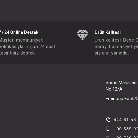
7 / 24 Online Destek
Ürün Kalitesi
Müşteri memnuniyeti
Ürün kalitesi, Bebe 
politikasıyla, 7 gün 24 saat
Sarayı hassasiyetiyl
kesintisiz destek.
sizlerin yanında.
Sururi Mahalles
No:12/A
Eminönü Fatih
444 61 53
+90 539 9