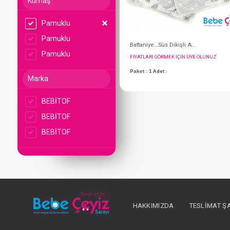
Kumaş
Pamuklu
Pamuklu
Pamuklu
Marka
BEBİTOF
BEBİTOF
FIYATLARI GÖRMEK IÇ
BEBİTOF
Paket : 1
Adet :
HAKKIMIZDA
TESLIMAT Ş