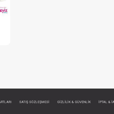
Battaniye...Süs Dikişli Ayıcık - Gri
IN ÜYE OLUNUZ
ARTLARI
SATIŞ SÖZLEŞMESI
GIZLILIK & GÜVENLIK
İPTAL & 