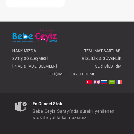
Battaniye...Süs Dikişli Ayıcık - Gri
FIYATLARI GÖRMEK IÇIN ÜYE
OLUNUZ
HAKKIMIZDA
TESLIMAT ŞARTLARI
SATIŞ SÖZLEŞMESI
GIZLILIK & GÜVENLIK
İPTAL & İADE İŞLEMLERI
GERI BILDIRIM
İLETIŞIM
HIZLI ÖDEME
En Güncel Stok
Bebe Çeyiz Sarayı'nda sürekli yenilenen
stok ile yolda kalmazsınız.