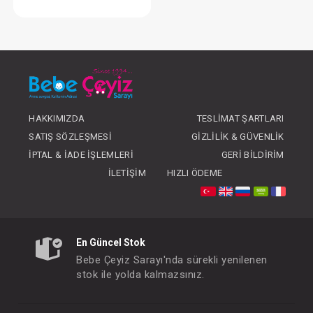
Battaniye...Süs Dikişli Ayıcık - Gri
FIYATLARI GÖRMEK IÇIN ÜYE
OLUNUZ
HAKKIMIZDA
TESLIMAT ŞARTLARI
SATIŞ SÖZLEŞMESI
GIZLILIK & GÜVENLIK
İPTAL & İADE İŞLEMLERI
GERI BILDIRIM
İLETIŞIM
HIZLI ÖDEME
En Güncel Stok
Bebe Çeyiz Sarayı'nda sürekli yenilenen
stok ile yolda kalmazsınız.