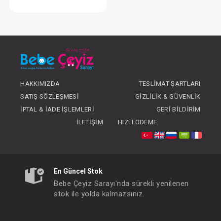
Battaniye...Süs Dikişli Ayıcık - Pembe
FIYATLARI GÖRMEK IÇIN ÜYE
OLUNUZ
HAKKIMIZDA
TESLIMAT ŞARTLARI
SATIŞ SÖZLEŞMESI
GIZLILIK & GÜVENLIK
İPTAL & İADE İŞLEMLERI
GERI BILDIRIM
İLETIŞIM
HIZLI ÖDEME
En Güncel Stok
Bebe Çeyiz Sarayı'nda sürekli yenilenen
stok ile yolda kalmazsınız.