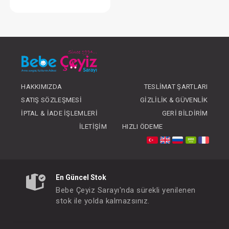
Battaniye...Süs Dikişli Ayıcık - Pembe
FIYATLARI GÖRMEK IÇIN ÜYE
OLUNUZ
HAKKIMIZDA
TESLIMAT ŞARTLARI
SATIŞ SÖZLEŞMESI
GIZLILIK & GÜVENLIK
İPTAL & İADE İŞLEMLERI
GERI BILDIRIM
İLETIŞIM
HIZLI ÖDEME
En Güncel Stok
Bebe Çeyiz Sarayı'nda sürekli yenilenen
stok ile yolda kalmazsınız.