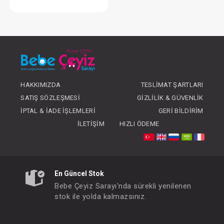
Battaniye...Süs Dikişli Ayıcık - Pembe
FIYATLARI GÖRMEK IÇIN ÜYE
OLUNUZ
HAKKIMIZDA
TESLIMAT ŞARTLARI
SATIŞ SÖZLEŞMESI
GIZLILIK & GÜVENLIK
İPTAL & İADE İŞLEMLERI
GERI BILDIRIM
İLETIŞIM
HIZLI ÖDEME
En Güncel Stok
Bebe Çeyiz Sarayı'nda sürekli yenilenen
stok ile yolda kalmazsınız.