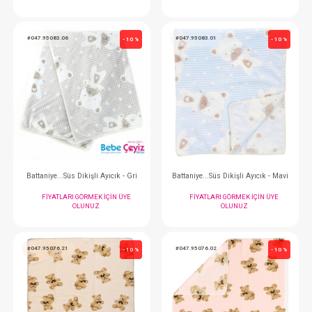
Battaniye...Kutupayılı - Mavi
Battaniye...Kutupayı
FIYATLARI GÖRMEK IÇIN ÜYE
FIYATLARI GÖRMEK
OLUNUZ
OLUNUZ
#047.95083.06
#047.95083.01
- 10 %
Battaniye...Süs Dikişli Ayıcık - Gri
Battaniye...Süs Dikişli 