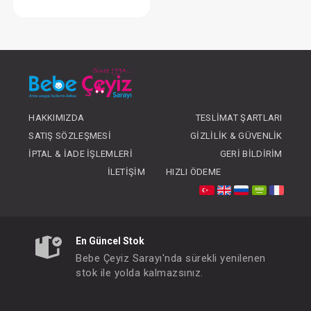
Battaniye...Süs Dikişli Ayıcık - Gri
FIYATLARI GÖRMEK IÇIN ÜYE
OLUNUZ
HAKKIMIZDA
TESLIMAT ŞARTLARI
SATIŞ SÖZLEŞMESI
GIZLILIK & GÜVENLIK
İPTAL & İADE İŞLEMLERI
GERI BILDIRIM
İLETIŞIM
HIZLI ÖDEME
En Güncel Stok
Bebe Çeyiz Sarayı'nda sürekli yenilenen
stok ile yolda kalmazsınız.