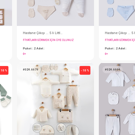
Hastane Çıkışı...10lu Kalpli Ekru
Hastane Çıkışı ... 5 li Little One Bej
IN ÜYE OLUNUZ
FIYATLARI GÖRMEK IÇIN ÜYE OLUNUZ
Paket : 2
Adet :
0+
#024.6679
- 10 %