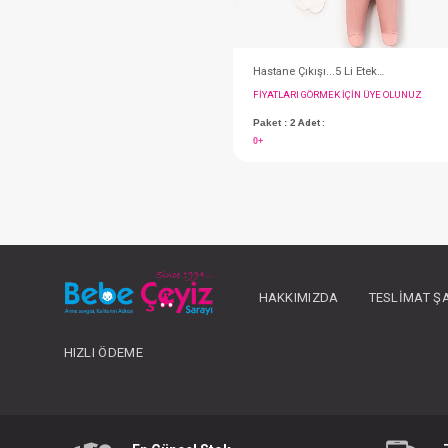
(0-3) Month
#047.20246.01
HAKKIMIZDA
TESLIMAT Ş
HIZLI ÖDEME
FIYATLARI GÖRMEK IÇ