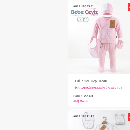
#001.10005.5
FIYATLARI GÖRMEK IÇ
Paket : 2
Adet :
(0-3) Month