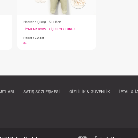
(0-3) Month
#047.20246.20
- 10 %
ARTLARI
SATIŞ SÖZLEŞMESI
GIZLILIK & GÜVENLIK
İPTAL & 
Hastane Çıkışı...5 Li Masal Treni Mavi
Hastane Çıkışı...5 Li Masal Treni Bej
IN ÜYE OLUNUZ
FIYATLARI GÖRMEK IÇIN ÜYE OLUNUZ