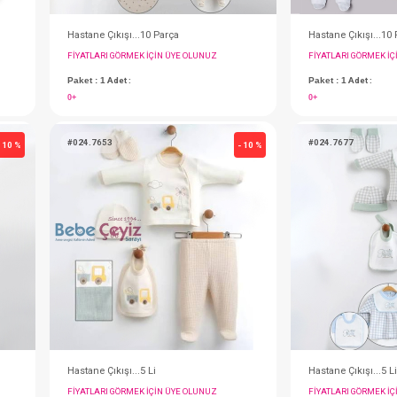
u
Hastane Çıkışı...10 Parça
IN ÜYE OLUNUZ
FIYATLARI GÖRMEK IÇIN ÜYE OLUNUZ
Paket : 1
Adet :
0+
#024.7653
- 10 %