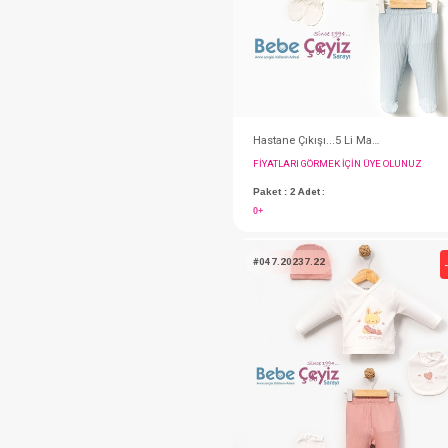
#001.10011.40
FIYATLARI GÖRMEK IÇ
Paket : 2
Adet :