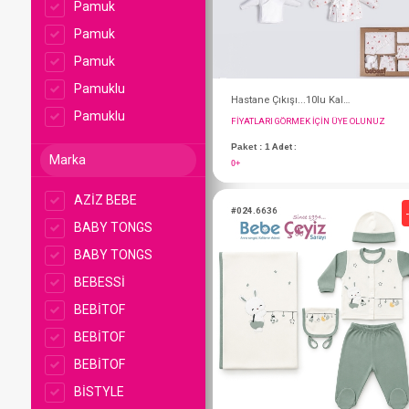
Pamuk
Pamuk
Pamuk
Pamuklu
Pamuklu
Marka
AZİZ BEBE
BABY TONGS
FIYATLARI GÖRMEK IÇ
BABY TONGS
BEBESSİ
Paket : 1
Adet :
0+
BEBİTOF
BEBİTOF
BEBİTOF
#024.6636
BİSTYLE