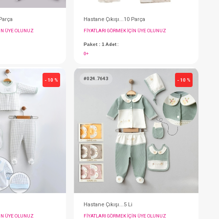
Hastane Çıkışı...10 Parça
H
FIYATLARI GÖRMEK IÇIN ÜYE OLUNUZ
F
Paket : 1
Adet :
P
0+
0
#024.7677
#
- 10 %
- 10 %