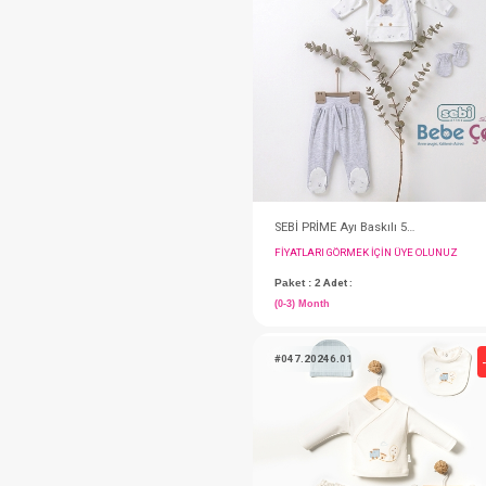
#001.10005.2
FIYATLARI GÖRMEK IÇ
Paket : 2
Adet :
(0-3) Month