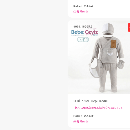
Hastane Çıkışı...5 Li
FIYATLARI GÖRMEK IÇ
Paket : 2
Adet :
(1-3) Month