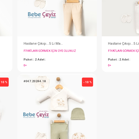
#001.10011.39
- 10 %
SEBİ PRİME Ayı Baskılı 5'li Hastane Çıkışı ( Gri )
SEBİ PRİME Ayı Baskılı 5'li Hastane Çıkışı ( Mavi )
IN ÜYE OLUNUZ
FIYATLARI GÖRMEK IÇIN ÜYE OLUNUZ
Paket : 2
Adet :