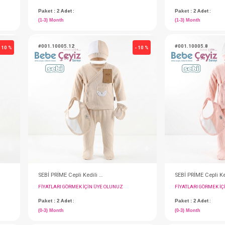
Hastane Çıkışı...5 Li
IN ÜYE OLUNUZ
FIYATLARI GÖRMEK IÇIN ÜYE OLUNUZ
Paket : 2
Adet :
(1-3) Month