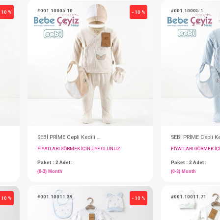
#001.10005.12
- 10 %
SEBİ PRİME Cepli Kedili Waffle 5'li Hastane Çıkışı ( Gri )
SEBİ PRİME Cepli Kedili Waffle 5'li Hastane Çıkışı ( Bej )
IN ÜYE OLUNUZ
FIYATLARI GÖRMEK IÇIN ÜYE OLUNUZ
Paket : 2
Adet :
(0-3) Month