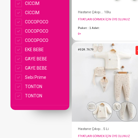
CİCCİM
CİCCİM
COCOPOCO
COCOPOCO
COCOPOCO
EKE BEBE
GAYE BEBE
GAYE BEBE
Sebi Prime
Hastane Çıkışı... 10l
TONTON
FIYATLARI GÖRMEK IÇ
TONTON
Paket : 1
Adet :
0+
#024.7679