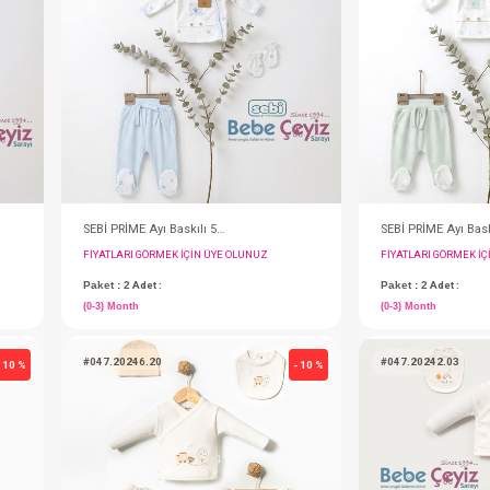
#001.10005.10
- 10 %
SEBİ PRİME Cepli Kedili Waffle 5'li Hastane Çıkışı ( Pembe )
SEBİ PRİME Cepli Kedili Waffle 5'li Hastane Çıkışı ( Ekru )
IN ÜYE OLUNUZ
FIYATLARI GÖRMEK IÇIN ÜYE OLUNUZ
Paket : 2
Adet :
(0-3) Month