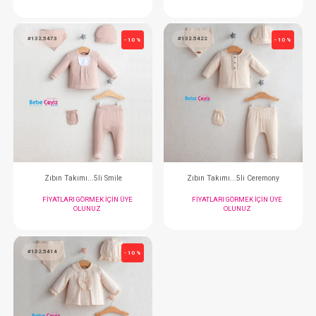
Zıbın Takım... 5 li College
Zıbın Takım...5 li St
FIYATLARI GÖRMEK IÇIN ÜYE
FIYATLARI GÖRMEK
OLUNUZ
OLUNUZ
#132.5473
#132.5422
- 10 %
Zıbın Takımı...5li Smile
Zıbın Takımı...5li 