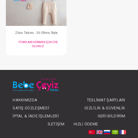
FIYATLARI GÖRMEK IÇIN ÜYE
FIYATLARI GÖRMEK
OLUNUZ
OLUNUZ
#132.5414
- 10 %
HAKKIMIZDA
TESLIMAT ŞARTLARI
SATIŞ SÖZLEŞMESI
GIZLILIK & GÜVENLIK
Zıbın Takımı...5li Ethnıc Style
İPTAL & İADE İŞLEMLERI
GERI BILDIRIM
FIYATLARI GÖRMEK IÇIN ÜYE
İLETIŞIM
HIZLI ÖDEME
OLUNUZ