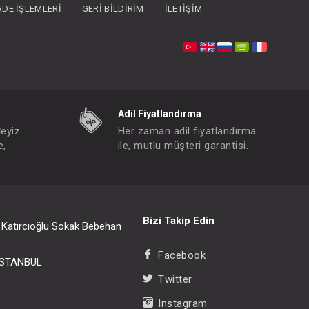
İADE İŞLEMLERI
GERI BILDIRIM
İLETIŞIM
Adil Fiyatlandırma
Çeyiz
Her zaman adil fiyatlandırma
e,
ile, mutlu müşteri garantisi.
Bizi Takip Edin
i Katırcıoğlu Sokak Bebehan
Facebook
/İSTANBUL
Twitter
Instagram