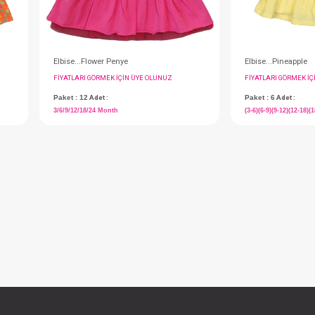
nye
Elbise...Flower Penye
IN ÜYE OLUNUZ
FIYATLARI GÖRMEK IÇIN ÜYE OLUNUZ
Paket : 12
Adet :
18-24)(24-30) Month
3/6/9/12/18/24 Month