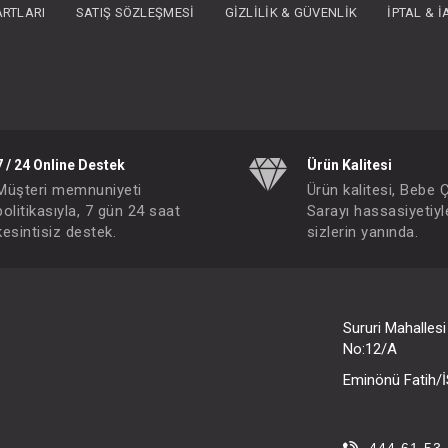
ARTLARI
SATIŞ SÖZLEŞMESI
GIZLILIK & GÜVENLIK
İPTAL & 
7 / 24 Online Destek
Ürün Kalitesi
Müşteri memnuniyeti
Ürün kalitesi, Bebe 
politikasıyla, 7 gün 24 saat
Sarayı hassasiyetiyl
kesintisiz destek.
sizlerin yanında.
Sururi Mahalles
No:12/A
Eminönü Fatih