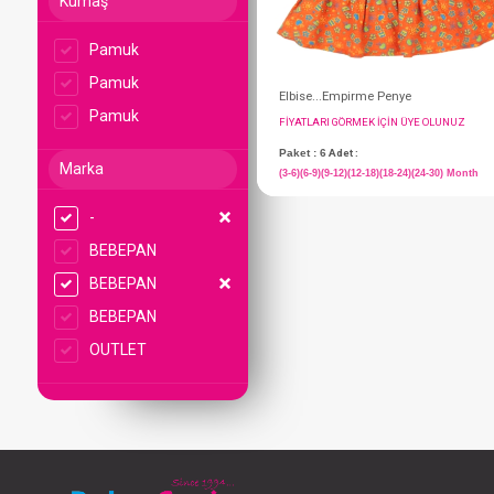
Kumaş
Pamuk
Pamuk
Pamuk
Marka
-
Elbise...Empirme Pe
BEBEPAN
FIYATLARI GÖRMEK IÇ
BEBEPAN
Paket : 6
Adet :
BEBEPAN
(3-6)(6-9)(9-12)(12-18)(
OUTLET