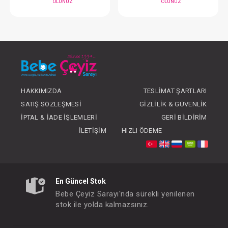
#204.20381.2
#204.20381.12
- 10 %
HAKKIMIZDA
TESLIMAT ŞARTLARI
SATIŞ SÖZLEŞMESI
GIZLILIK & GÜVENLIK
İPTAL & İADE İŞLEMLERI
GERI BILDIRIM
İLETIŞIM
HIZLI ÖDEME
Elbise ... Badi Spring Time Pembe
Elbise ... Badi Sprin
FIYATLARI GÖRMEK IÇIN ÜYE
FIYATLARI GÖRMEK
OLUNUZ
OLUNUZ
En Güncel Stok
Bebe Çeyiz Sarayı'nda sürekli yenilenen
stok ile yolda kalmazsınız.