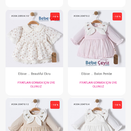
Elbise...Hırkalı Tiny Girl Gül
Elbise...Hırkalı Tiny
FIYATLARI GÖRMEK IÇIN ÜYE
FIYATLARI GÖRMEK
OLUNUZ
OLUNUZ
#204.20534.10
#204.20470.2
- 10 %
Elbise ... Beautiful Ekru
Elbise ... Balon