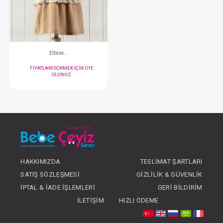
FIYATLARI GÖRMEK IÇIN ÜYE
FIYATLARI GÖRMEK
OLUNUZ
OLUNUZ
#131.2716
- 10 %
HAKKIMIZDA
TESLIMAT ŞARTLARI
SATIŞ SÖZLEŞMESI
GIZLILIK & GÜVENLIK
Elbise...
İPTAL & İADE İŞLEMLERI
GERI BILDIRIM
FIYATLARI GÖRMEK IÇIN ÜYE
İLETIŞIM
HIZLI ÖDEME
OLUNUZ