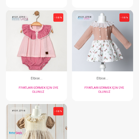
Elbise...
Elbise...
FIYATLARI GÖRMEK IÇIN ÜYE
FIYATLARI GÖRMEK
OLUNUZ
OLUNUZ
#131.2792
#131.2758
- 10 %
Elbise...
Elbise...