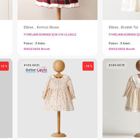
Elbise...Müslin Uzun Kol Kız
Elbise... Kırmızı Ekose
IN ÜYE OLUNUZ
FIYATLARI GÖRMEK IÇIN ÜYE OLUNUZ
Paket : 5
Adet :
6/9/12/18/24 Month
#149.4421
- 10 %