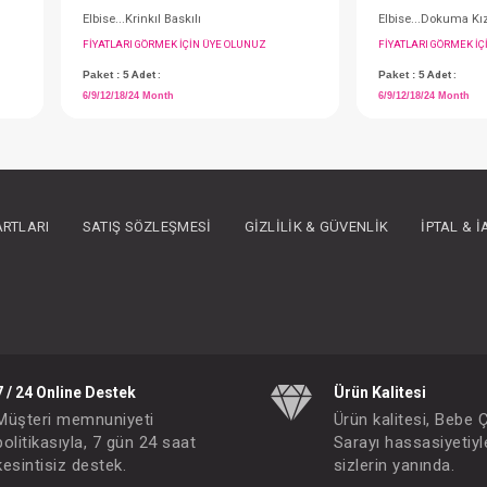
ARTLARI
SATIŞ SÖZLEŞMESI
GIZLILIK & GÜVENLIK
İPTAL & 
Elbise...Krinkıl Baskılı
IN ÜYE OLUNUZ
FIYATLARI GÖRMEK IÇIN ÜYE OLUNUZ
Paket : 5
Adet :
6/9/12/18/24 Month
7 / 24 Online Destek
Ürün Kalitesi
Müşteri memnuniyeti
Ürün kalitesi, Bebe 
politikasıyla, 7 gün 24 saat
Sarayı hassasiyetiyl
kesintisiz destek.
sizlerin yanında.