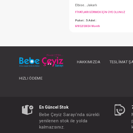
HAKKIMIZDA
TESLIMAT Ş
Elbise...Jakarlı
HIZLI ÖDEME
FIYATLARI GÖRMEK IÇ
Paket : 5
Adet :
6/9/12/18/24 Month
En Güncel Stok
Bebe Çeyiz Sarayı'nda sürekli
yenilenen stok ile yolda
kalmazsınız.