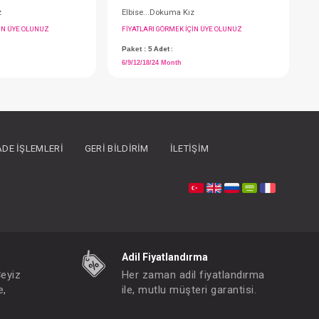
İADE İŞLEMLERI
GERI BILDIRIM
İLETIŞIM
Elbise...Dokuma Kız
E
FIYATLARI GÖRMEK IÇIN ÜYE OLUNUZ
F
Paket : 5
Adet :
P
6/9/12/18/24 Month
6
Adil Fiyatlandırma
Çeyiz
Her zaman adil fiyatlandırma
e,
ile, mutlu müşteri garantisi.