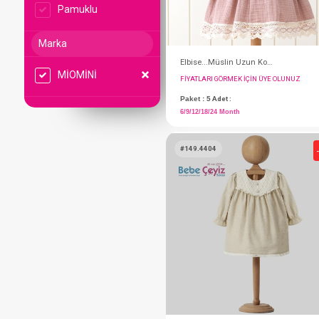
Pamuklu
Marka
MİOMİNİ
FIYATLARI GÖRMEK IÇ
Paket : 5
Adet :
6/9/12/18/24 Month
#149.4404