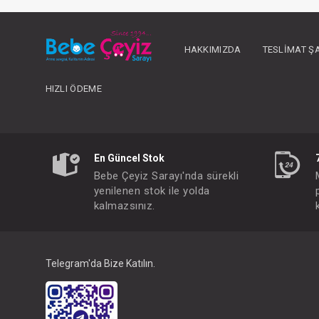
HAKKIMIZDA
TESLIMAT Ş
HIZLI ÖDEME
En Güncel Stok
Bebe Çeyiz Sarayı'nda sürekli
yenilenen stok ile yolda
kalmazsınız.
FIYATLARI GÖRMEK IÇ
Paket : 5
Adet :
Telegram'da Bize Katılın.
6/9/12/18/24 Month