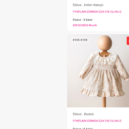
Elbise...Keten Nakışl
FIYATLARI GÖRMEK IÇ
Paket : 5
Adet :
6/9/12/18/24 Month
#145.4195