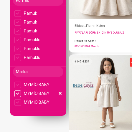
Kumaş
Pamuk
Pamuk
Pamuk
Pamuklu
Pamuklu
Pamuklu
Elbise...Flamlı Keten
Marka
FIYATLARI GÖRMEK IÇ
Paket : 5
Adet :
MYMİO BABY
6/9/12/18/24 Month
MYMİO BABY
MYMİO BABY
#145.4234