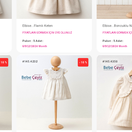
Elbise...Flamlı Keten
IN ÜYE OLUNUZ
FIYATLARI GÖRMEK IÇIN ÜYE OLUNUZ
Paket : 5
Adet :
6/9/12/18/24 Month
#145.4232
- 10 %