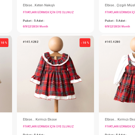
ı
Elbise...Keten Nakışlı
IN ÜYE OLUNUZ
FIYATLARI GÖRMEK IÇIN ÜYE OLUNUZ
Paket : 5
Adet :
6/9/12/18/24 Month
#145.4282
- 10 %