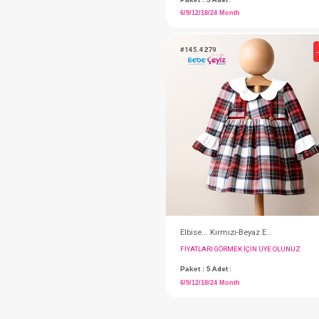
Elbise...Baskılı
FIYATLARI GÖRMEK IÇ
Paket : 5
Adet :
6/9/12/18/24 Month
#145.4279