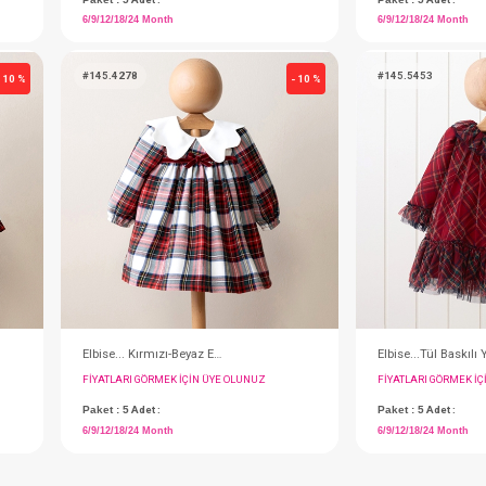
Elbise... Kırmızı Ekose
IN ÜYE OLUNUZ
FIYATLARI GÖRMEK IÇIN ÜYE OLUNUZ
Paket : 5
Adet :
6/9/12/18/24 Month
#145.4278
- 10 %