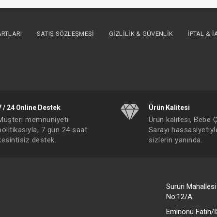
ARTLARI
SATIŞ SÖZLEŞMESI
GIZLILIK & GÜVENLIK
İPTAL & 
7 / 24 Online Destek
Ürün Kalitesi
Müşteri memnuniyeti
Ürün kalitesi, Bebe 
politikasıyla, 7 gün 24 saat
Sarayı hassasiyetiyl
kesintisiz destek.
sizlerin yanında.
Elbise... Kırmızı-Beyaz Ekose
Elbise... Kırmızı-Beyaz Ekose
IN ÜYE OLUNUZ
FIYATLARI GÖRMEK IÇIN ÜYE OLUNUZ
Paket : 5
Adet :
Sururi Mahalles
6/9/12/18/24 Month
No:12/A
Eminönü Fatih