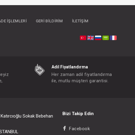
İADE İŞLEMLERI
GERI BILDIRIM
İLETIŞIM
Adil Fiyatlandırma
Çeyiz
Her zaman adil fiyatlandırma
e,
ile, mutlu müşteri garantisi.
Elbise...Tül Baskılı Yaka
FIYATLARI GÖRMEK IÇIN ÜYE OLUNUZ
Paket : 5
Adet :
Bizi Takip Edin
i Katırcıoğlu Sokak Bebehan
6/9/12/18/24 Month
Facebook
/İSTANBUL