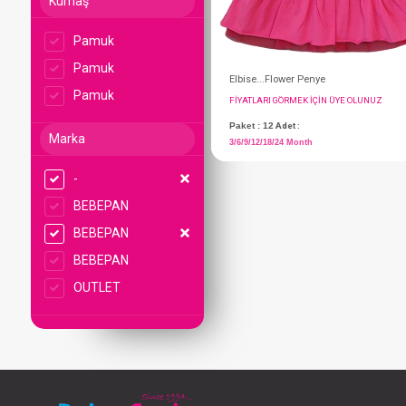
Kumaş
Pamuk
Pamuk
Pamuk
Marka
-
Elbise...Flower Peny
BEBEPAN
FIYATLARI GÖRMEK IÇ
BEBEPAN
Paket : 12
Adet :
BEBEPAN
3/6/9/12/18/24 Month
OUTLET