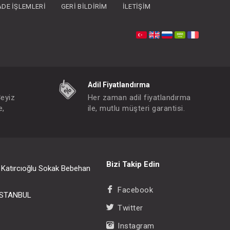
İADE İŞLEMLERI
GERI BILDIRIM
İLETIŞIM
Adil Fiyatlandırma
Çeyiz
Her zaman adil fiyatlandırma
e,
ile, mutlu müşteri garantisi.
Bizi Takip Edin
i Katırcıoğlu Sokak Bebehan
Facebook
/İSTANBUL
Twitter
Instagram