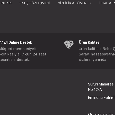
ARTLARI
SATIŞ SÖZLEŞMESI
GIZLILIK & GÜVENLIK
İPTAL & 
7 / 24 Online Destek
Ürün Kalitesi
Müşteri memnuniyeti
Ürün kalitesi, Bebe 
politikasıyla, 7 gün 24 saat
Sarayı hassasiyetiyl
kesintisiz destek.
sizlerin yanında.
Sururi Mahalles
No:12/A
Eminönü Fatih