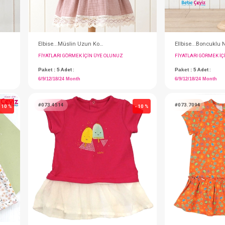
Elbise...Müslin Uzun Kol Kız
IN ÜYE OLUNUZ
FIYATLARI GÖRMEK IÇIN ÜYE OLUNUZ
Paket : 5
Adet :
6/9/12/18/24 Month
#073.4514
- 10 %