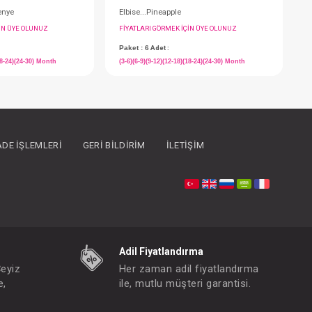
İADE İŞLEMLERI
GERI BILDIRIM
İLETIŞIM
Elbise...Empirme Penye
E
FIYATLARI GÖRMEK IÇIN ÜYE OLUNUZ
F
Paket : 6
Adet :
P
(3-6)(6-9)(9-12)(12-18)(18-24)(24-30) Month
(
Adil Fiyatlandırma
Çeyiz
Her zaman adil fiyatlandırma
e,
ile, mutlu müşteri garantisi.