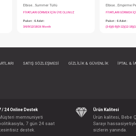
ARTLARI
SATIŞ SÖZLEŞMESI
GIZLILIK & GÜVENLIK
İPTAL & 
Elbise...Summer Tüllü
IN ÜYE OLUNUZ
FIYATLARI GÖRMEK IÇIN ÜYE OLUNUZ
Paket : 6
Adet :
3/6/9/12/18/24 Month
7 / 24 Online Destek
Ürün Kalitesi
Müşteri memnuniyeti
Ürün kalitesi, Bebe 
politikasıyla, 7 gün 24 saat
Sarayı hassasiyetiyl
kesintisiz destek.
sizlerin yanında.