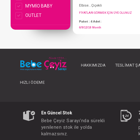
MYMİO BABY
OUTLET
HAKKIMIZDA
TESLIMAT Ş
Elbise...Çiçekli
HIZLI ÖDEME
FIYATLARI GÖRMEK IÇ
Paket : 4
Adet :
6/9/12/18 Month
En Güncel Stok
Bebe Çeyiz Sarayı'nda sürekli
yenilenen stok ile yolda
kalmazsınız.