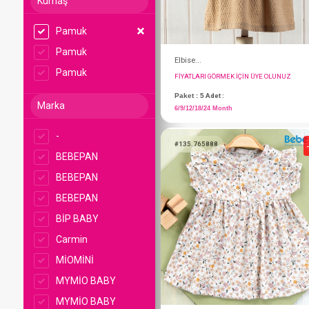
Kumaş
Pamuk
Pamuk
Pamuk
Marka
-
Elbise...
BEBEPAN
FIYATLARI GÖRMEK IÇ
BEBEPAN
Paket : 5
Adet :
BEBEPAN
6/9/12/18/24 Month
BİP BABY
Carmin
#135.765888
MİOMİNİ
MYMİO BABY
MYMİO BABY