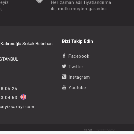
Çeyiz
Her zaman adil fiyatlandırma
e,
ile, mutlu müşteri garantisi.
Bizi Takip Edin
i Katırcıoğlu Sokak Bebehan
Facebook
/İSTANBUL
Twitter
Instagram
Youtube
26 05 25
33 04 53
eyizsarayi.com
FROM