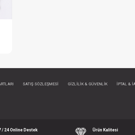
Elbise...Hırkalı Tiny Girl Pembe
IN ÜYE OLUNUZ
ARTLARI
SATIŞ SÖZLEŞMESI
GIZLILIK & GÜVENLIK
İPTAL & 
Month
7 / 24 Online Destek
Ürün Kalitesi