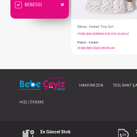
BEBESSİ
FIYATLARI GÖRMEK IÇ
HAKKIMIZDA
TESLIMAT Ş
Paket : 4
Adet :
(3-6)(6-9)(9-12)(12-18) 
HIZLI ÖDEME
En Güncel Stok