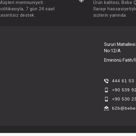
Müşteri memnuniyeti
Ürün kalitesi, Bebe 
politikasıyla, 7 gün 24 saat
Sarayı hassasiyetiyl
kesintisiz destek.
sizlerin yanında.
Sururi Mahalles
No:12/A
Eminönü Fatih
444 61 53
+90 539 9
+90 530 2
b2b@bebec