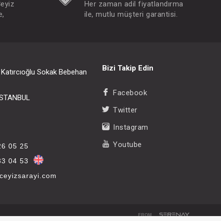
Çeyiz
Her zaman adil fiyatlandırma
e,
ile, mutlu müşteri garantisi.
Bizi Takip Edin
i Katırcıoğlu Sokak Bebehan
Facebook
/İSTANBUL
Twitter
Instagram
Youtube
26 05 25
33 04 53
eyizsarayi.com
FROM