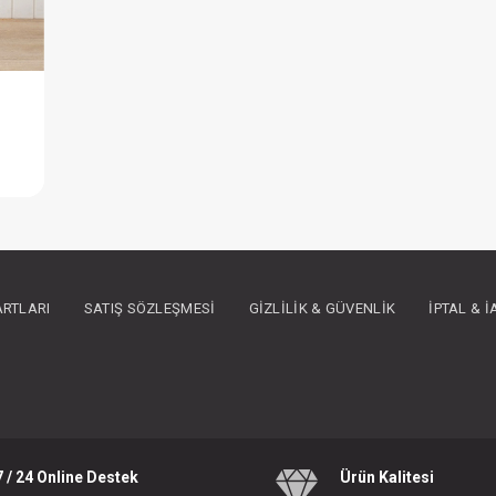
Elbise...Boncuklu Naturel Kız
IN ÜYE OLUNUZ
ARTLARI
SATIŞ SÖZLEŞMESI
GIZLILIK & GÜVENLIK
İPTAL & 
7 / 24 Online Destek
Ürün Kalitesi