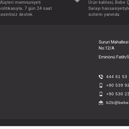
Müşteri memnuniyeti
Ürün kalitesi, Bebe 
politikasıyla, 7 gün 24 saat
Sarayı hassasiyetiyl
kesintisiz destek.
sizlerin yanında.
Sururi Mahalles
No:12/A
Eminönü Fatih
444 61 53
+90 539 9
+90 530 2
b2b@bebec