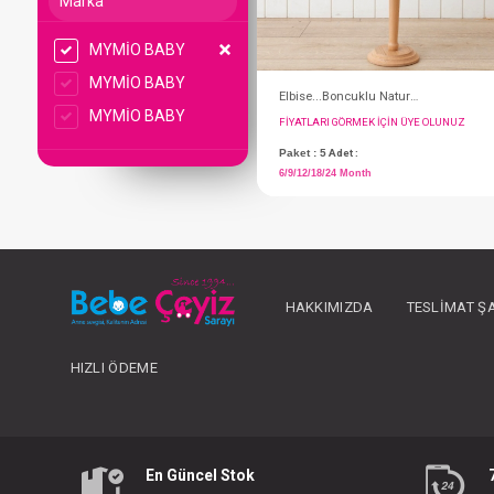
Marka
MYMİO BABY
MYMİO BABY
MYMİO BABY
FIYATLARI GÖRMEK IÇ
HAKKIMIZDA
TESLIMAT Ş
Paket : 5
Adet :
6/9/12/18/24 Month
HIZLI ÖDEME
En Güncel Stok